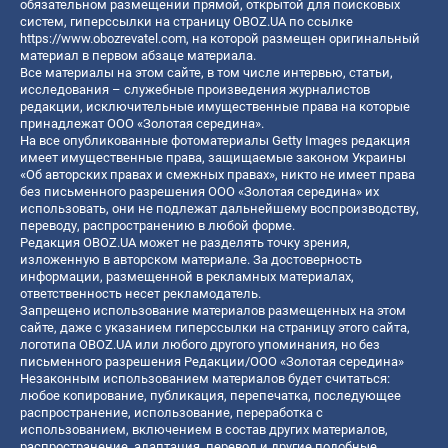
обязательном размещении прямой, открытой для поисковых
систем, гиперссылки на страницу OBOZ.UA по ссылке
https://www.obozrevatel.com
, на которой размещен оригинальный
материал в первом абзаце материала.
Все материалы на этом сайте, в том числе интервью, статьи,
исследования – служебные произведения журналистов
редакции, исключительные имущественные права на которые
принадлежат ООО «Золотая середина».
На все опубликованные фотоматериалы Getty Images редакция
имеет имущественные права, защищаемые законом Украины
«Об авторских правах и смежных правах», никто не имеет права
без письменного разрешения ООО «Золотая середина» их
использовать, они не подлежат дальнейшему воспроизводству,
переводу, распространению в любой форме.
Редакция OBOZ.UA может не разделять точку зрения,
изложенную в авторском материале. За достоверность
информации, размещенной в рекламных материалах,
ответственность несет рекламодатель.
Запрещено использование материалов размещенных на этом
сайте, даже с указанием гиперссылки на страницу этого сайта,
логотипа OBOZ.UA или любого другого упоминания, но без
письменного разрешения Редакции/ООО «Золотая середина»
Незаконным использованием материалов будет считаться:
любое копирование, публикация, перепечатка, последующее
распространение, использование, переработка с
использованием, включением в состав других материалов,
распространение, адаптация, перевод и другие подобные