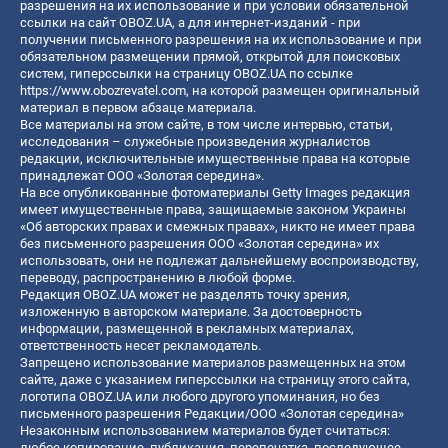
разрешения на их использование и при условии обязательной
ссылки на сайт OBOZ.UA, а для интернет-изданий - при
получении письменного разрешения на их использование и при
обязательном размещении прямой, открытой для поисковых
систем, гиперссылки на страницу OBOZ.UA по ссылке
https://www.obozrevatel.com
, на которой размещен оригинальный
материал в первом абзаце материала.
Все материалы на этом сайте, в том числе интервью, статьи,
исследования – служебные произведения журналистов
редакции, исключительные имущественные права на которые
принадлежат ООО «Золотая середина».
На все опубликованные фотоматериалы Getty Images редакция
имеет имущественные права, защищаемые законом Украины
«Об авторских правах и смежных правах», никто не имеет права
без письменного разрешения ООО «Золотая середина» их
использовать, они не подлежат дальнейшему воспроизводству,
переводу, распространению в любой форме.
Редакция OBOZ.UA может не разделять точку зрения,
изложенную в авторском материале. За достоверность
информации, размещенной в рекламных материалах,
ответственность несет рекламодатель.
Запрещено использование материалов размещенных на этом
сайте, даже с указанием гиперссылки на страницу этого сайта,
логотипа OBOZ.UA или любого другого упоминания, но без
письменного разрешения Редакции/ООО «Золотая середина»
Незаконным использованием материалов будет считаться:
любое копирование, публикация, перепечатка, последующее