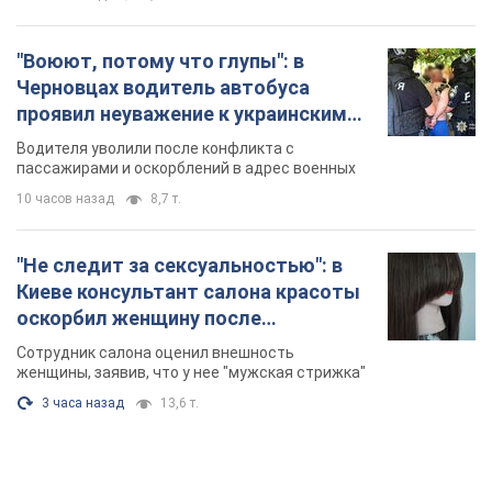
"Воюют, потому что глупы": в
Черновцах водитель автобуса
проявил неуважение к украинским
военным и поплатился за это.
Водителя уволили после конфликта с
Видео
пассажирами и оскорблений в адрес военных
10 часов назад
8,7 т.
"Не следит за сексуальностью": в
Киеве консультант салона красоты
оскорбил женщину после
химиотерапии, разгорелся скандал.
Сотрудник салона оценил внешность
Фото
женщины, заявив, что у нее "мужская стрижка"
3 часа назад
13,6 т.