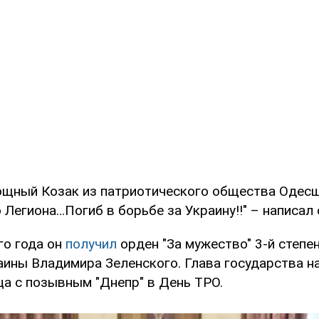
щный Козак из патриотического общества Одес
Легиона…Погиб в борьбе за Украину!!" – написал 
о года он
получил
орден "За мужество" 3-й степен
аины Владимира Зеленского. Глава государства на
ца с позывным "Днепр" в День ТРО.