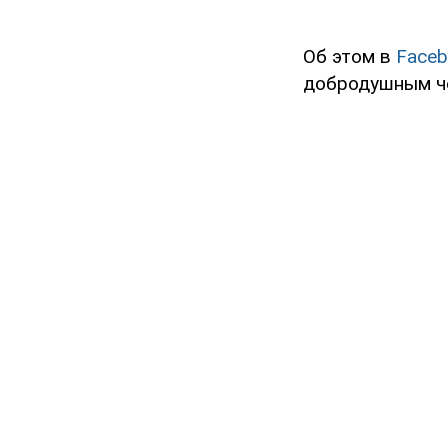
Об этом в
Faceb
добродушным че