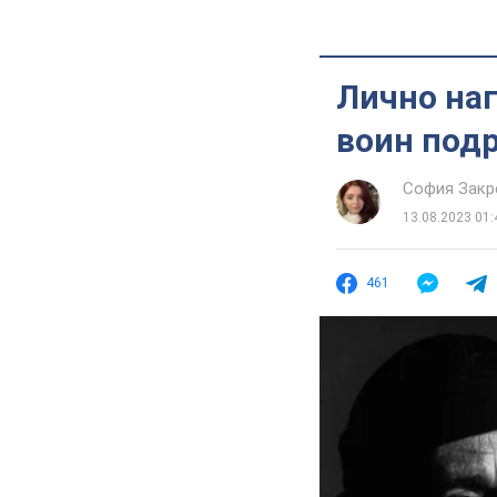
Лично наг
воин под
София Закр
13.08.2023 01:
461