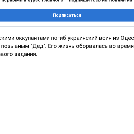
Подписаться
скими оккупантами погиб украинский воин из Оде
 позывным "Дед". Его жизнь оборвалась во врем
вого задания.