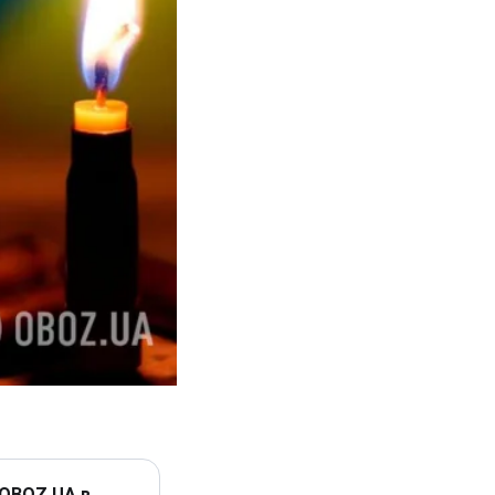
 OBOZ.UA в