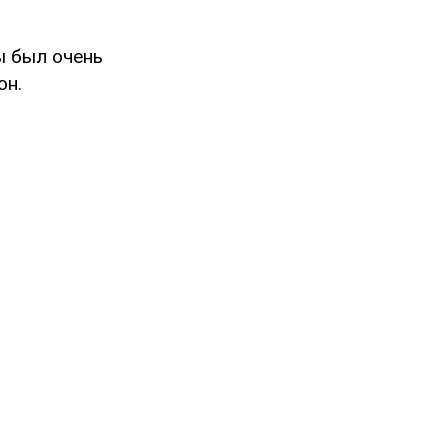
ы был очень
он.