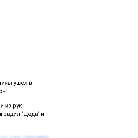
щины ушел в
он.
и из рук
градил "Деда" и