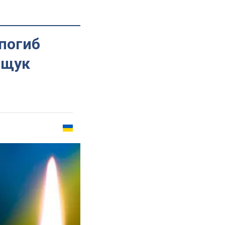
погиб
ащук