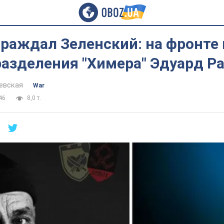
раждал Зеленский: на фронте 
разделения "Химера" Эдуард Р
евская
War
46
8,0 т.