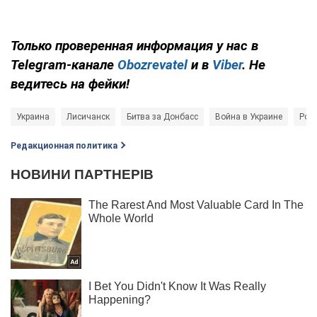
Только проверенная информация у нас в
Telegram-канале
Obozrevatel
и в
Viber
. Не
ведитесь на фейки!
Украина
Лисичанск
Битва за Донбасс
Война в Украине
Росс
Редакционная политика