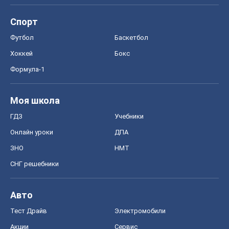
Спорт
Футбол
Баскетбол
Хоккей
Бокс
Формула-1
Моя школа
ГДЗ
Учебники
Онлайн уроки
ДПА
ЗНО
НМТ
СНГ решебники
Авто
Тест Драйв
Электромобили
Акции
Сервис