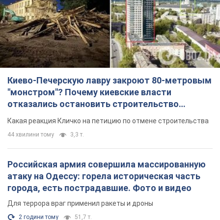
Киево-Печерскую лавру закроют 80-метровым
"монстром"? Почему киевские власти
отказались остановить строительство
небоскреба "московского верующего"
Какая реакция Кличко на петицию по отмене строительства
44 хвилини тому
3,3 т.
Российская армия совершила массированную
атаку на Одессу: горела историческая часть
города, есть пострадавшие. Фото и видео
Для террора враг применил ракеты и дроны
2 години тому
51,7 т.