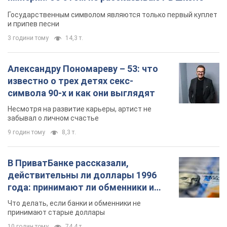
Государственным символом являются только первый куплет
и припев песни
3 години тому
14,3 т.
Александру Пономареву – 53: что
известно о трех детях секс-
символа 90-х и как они выглядят
Несмотря на развитие карьеры, артист не
забывал о личном счастье
9 годин тому
8,3 т.
В ПриватБанке рассказали,
действительны ли доллары 1996
года: принимают ли обменники и
банки такие купюры
Что делать, если банки и обменники не
принимают старые доллары
10 годин тому
74,4 т.