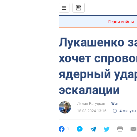
Герои войны
Лукашенко за
хочет спрово
ядерный удар
эскалации
Лилия Рагуцкая
War
18.08.2024 13:16
4 минуты
1