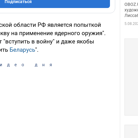
Аллы
Подписаться
OBOZ.U
сына
худож
Лисса
Порт
деть
ской области РФ является попыткой
5.08.20
кву на применение ядерного оружия".
 "вступить в войну" и даже якобы
ить
Беларусь
".
идео дня