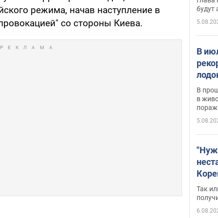
йского режима, начав наступление в
будут
"провокацией" со стороны Киева.
5.08.20
В ию
реко
лодо
обна
В про
в живо
пораж
5.08.20
"Нуж
нест
Коре
бизн
Так ил
имею
получ
пом
6.08.20