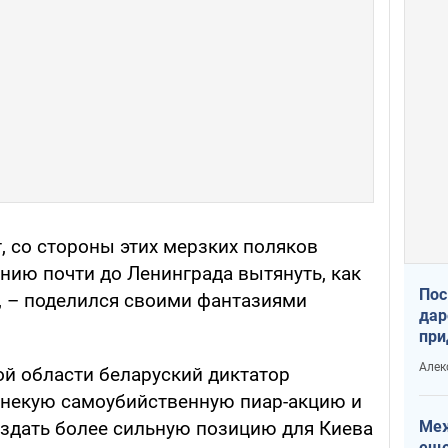
т, со стороны этих мерзких поляков
линию почти до Ленинграда вытянуть, как
Пос
а", – поделился своими фантазиями
дар
при
Укр
Алек
й области беларуский диктатор
 некую самоубийственную пиар-акцию и
Меж
здать более сильную позицию для Киева
еще