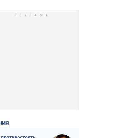
ения
 противостоять