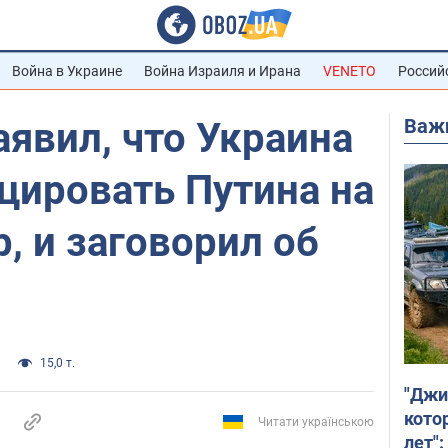
Война в Украине
Война Израиля и Ирана
VENETO
Россий
Важ
явил, что Украина
цировать Путина на
, и заговорил об
15,0 т.
"Джи
кото
Читати українською
лет":