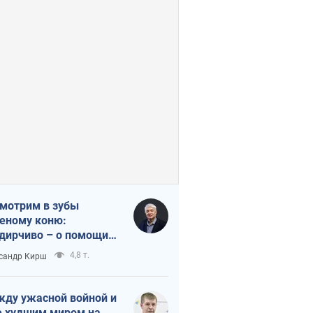
мотрим в зубы
еному коню:
дирчиво – о помощи
аине
4,8 т.
сандр Кирш
ду ужасной войной и
 худшим миром на