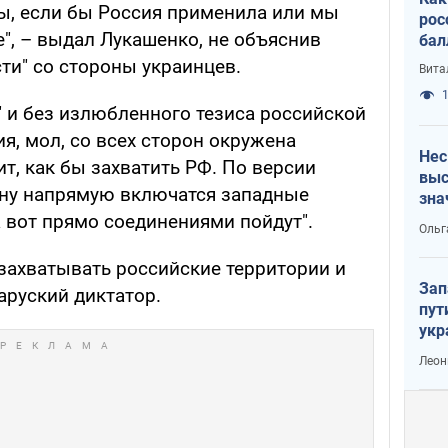
ы, если бы Россия применила или мы
рос
", – выдал Лукашенко, не объяснив
бал
ти" со стороны украинцев.
Вита
1
" и без излюбленного тезиса российской
ия, мол, со всех сторон окружена
Нес
ит, как бы захватить РФ. По версии
выс
йну напрямую включатся западные
зна
а вот прямо соединениями пойдут".
Ольг
, захватывать российские территории и
Зап
аруский диктатор.
пут
укр
Леон