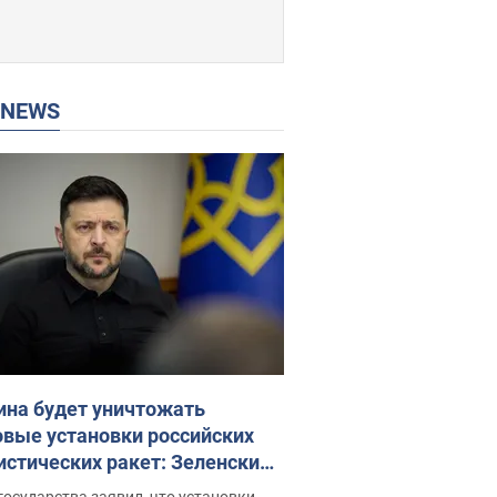
P NEWS
ина будет уничтожать
овые установки российских
истических ракет: Зеленский
ел заседание СНБО
государства заявил, что установки