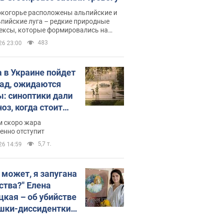
окогорье расположены альпийские и
пийские луга – редкие природные
ексы, которые формировались на
ении сотен лет
483
26 23:00
 в Украине пойдет
пад, ожидаются
ы: синоптики дали
оз, когда стоит
ать изменения
м скоро жара
ды
енно отступит
5,7 т.
26 14:59
, может, я запугана
ства?" Елена
цкая – об убийстве
шки-диссидентки