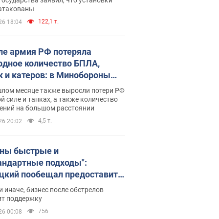
 атакованы
122,1 т.
26 18:04
ле армия РФ потеряла
рдное количество БПЛА,
к и катеров: в Минобороны
родовали статистику
шлом месяце также выросли потери РФ
й силе и танках, а также количество
ений на большом расстоянии
4,5 т.
26 20:02
ны быстрые и
андартные подходы":
цкий пообещал предоставить
есу приоритетный доступ к
и иначе, бизнес после обстрелов
щимся складским
ит поддержку
ещениям
756
26 00:08