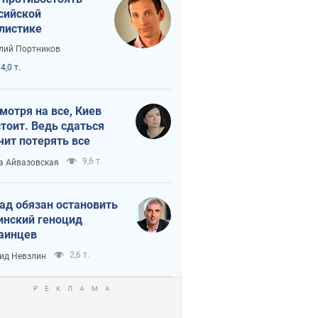
сийской
листике
лий Портников
4,0 т.
мотря на все, Киев
тоит. Ведь сдаться
чит потерять все
9,6 т.
а Айвазовская
ад обязан остановить
инский геноцид
аинцев
2,6 т.
ид Невзлин