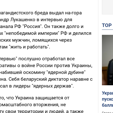
агандистского бреда выдал на-гора
андр Лукашенко в интервью для
TO
анала РФ "Россия". Он также долго и
ах "непобедимой империи" РФ и делился
нских мужчин, ломящихся через
ам "жить и работать".
тервью" послушно отработал все
ативы о войне России против Украины,
 набившей оскомину "ядерной дубине"
на. Себя беларуский диктатор наравне с
сал в лидеры "ядерных держав".
Укра
то, что Украина защищается от
пуск
омасштабного вторжения, не
балл
пров
ту свои территории и людей, а также
Глава 