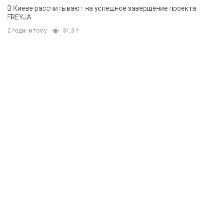
решения готовятся
В Киеве рассчитывают на успешное завершение проекта
FREYJA
2 години тому
31,3 т.