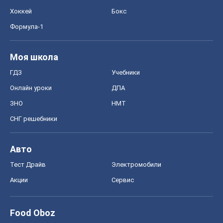
Хоккей
Бокс
Формула-1
Моя школа
ГДЗ
Учебники
Онлайн уроки
ДПА
ЗНО
НМТ
СНГ решебники
Авто
Тест Драйв
Электромобили
Акции
Сервис
Food Oboz