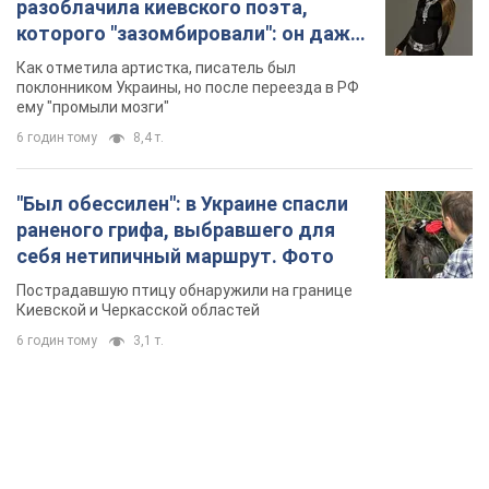
разоблачила киевского поэта,
которого "зазомбировали": он даже
русского не знал, а теперь хочет
Как отметила артистка, писатель был
геноцида украинцев
поклонником Украины, но после переезда в РФ
ему "промыли мозги"
6 годин тому
8,4 т.
"Был обессилен": в Украине спасли
раненого грифа, выбравшего для
себя нетипичный маршрут. Фото
Пострадавшую птицу обнаружили на границе
Киевской и Черкасской областей
6 годин тому
3,1 т.