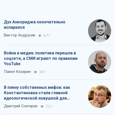
Дух Анкориджа окончательно
испарился
Виктор Андрусив
6,7 т.
Война и медиа: политика перешла в
соцсети, а СМИ играют по правилам
YouTube
Павел Казарин
3,6 т.
В плену собственных мифов: как
Константиновка стала главной
идеологической ловушкой для
российских оккупантов
Дмитрий Снегирев
7,2 т.