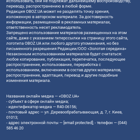
использовать, они не подлежат дальнейшему воспроизводству,
переводу, распространению в любой форме.
Редакция OBOZ.UA может не разделять точку зрения,
изложенную в авторском материале. За достоверность
информации, размещенной в рекламных материалах,
ответственность несет рекламодатель.
Запрещено использование материалов размещенных на этом
сайте, даже с указанием гиперссылки на страницу этого сайта,
логотипа OBOZ.UA или любого другого упоминания, но без
письменного разрешения Редакции/ООО «Золотая середина»
Незаконным использованием материалов будет считаться:
любое копирование, публикация, перепечатка, последующее
распространение, использование, переработка с
использованием, включением в состав других материалов,
распространение, адаптация, перевод и другие подобные
изменения материала.
Название онлайн медиа — «OBOZ.UA»
- субъект в сфере онлайн медиа;
- идентификатор медиа — R40-06156;
- почтовый адрес — ул. Деревообрабатывающая, д. 7, г. Киев,
01013;
- адрес электронной почты —
[email protected]
; - телефон — (044)
585 46 20