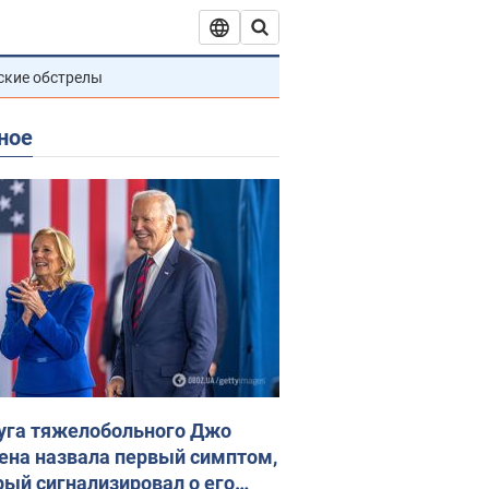
ские обстрелы
ное
уга тяжелобольного Джо
ена назвала первый симптом,
рый сигнализировал о его