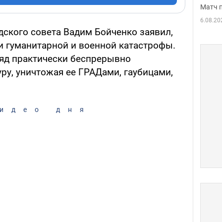
Матч 
6.08.20
дского совета Вадим Бойченко заявил,
ни гуманитарной и военной катастрофы.
яд практически беспрерывно
ру, уничтожая ее ГРАДами, гаубицами,
идео дня