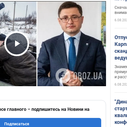
"агр
Сначал
внима
6.08.20
Отпу
Карп
скан
Play Video
вед
несп
Знаме
захе
пряму
и расс
6.08.20
"Дин
стар
рсе главного – подпишитесь на Новини на
квал
конф
Подписаться