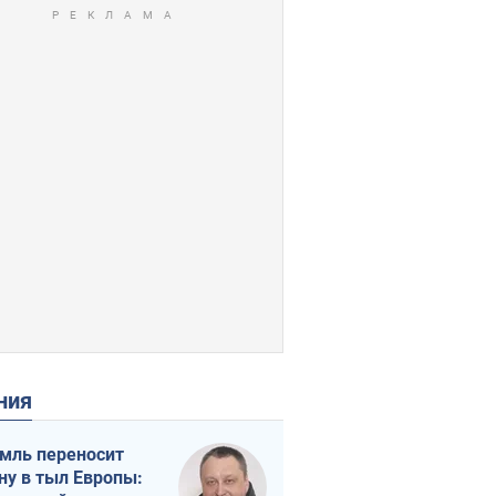
ения
мль переносит
ну в тыл Европы: