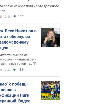
ессивном" раке
а врачи не обратили на это должного
ния
17,2 т.
26 12:46
ск Леси Никитюк в
атах обернулся
далом: почему
ущую
раведливо
нитость вышла на
йтили
ю коммуникацию в сети
тавила все точки над "i"
13,9 т.
26 17:32
амо" с победы
товало в
ификации Лиги
еренций. Видео