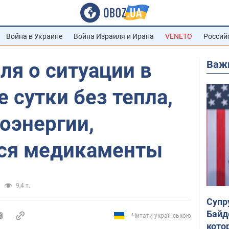
Война в Украине
Война Израиля и Ирана
VENETO
Россий
Важ
я о ситуации в
е сутки без тепла,
оэнергии,
ся медикаменты
9,4 т.
Супр
Байд
Читати українською
кото