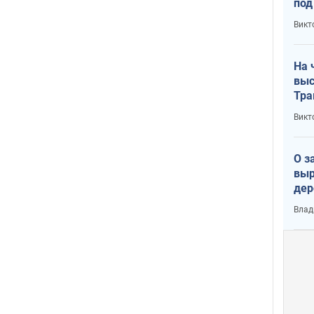
под
кри
Викт
лог
На 
выс
Тра
Викт
О з
выр
дер
что
Влад
Тер