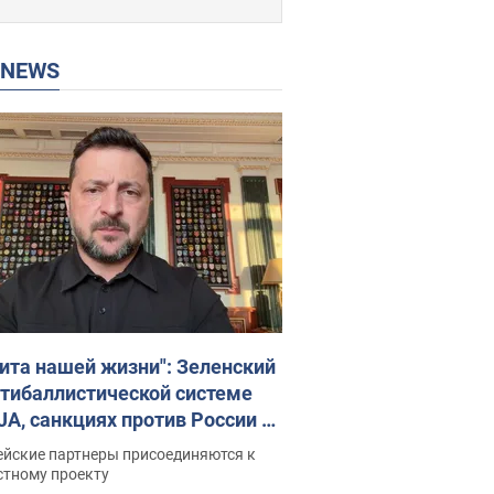
P NEWS
ита нашей жизни": Зеленский
нтибаллистической системе
JA, санкциях против России и
ержке аграриев. Видео
ейские партнеры присоединяются к
стному проекту