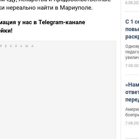
6.08.20
ки нереально найти в Мариуполе.
С 1 
ация у нас в Telegram-канале
повы
ейки!
раск
Однов
педаг
увелич
7.08.20
«Нам
отве
пере
Patri
Амери
боепр
7.08.20