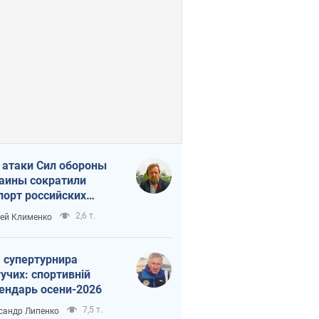
 атаки Сил обороны
аины сократили
порт российских
тепродуктов
2,6 т.
ей Клименко
 супертурнира
учих: спортивній
ендарь осени-2026
7,5 т.
сандр Липенко