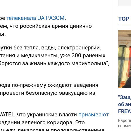
ире
телеканала UA РАЗОМ
.
TO
ем, что российская армия цинично
ы.
утки без тепла, воды, электроэнергии.
тания и медикаменты, уже 300 раненых
 борются за жизнь каждого мариупольца",
орода по-прежнему ожидают введения
ы провести безопасную эвакуацию из
"Защ
об а
FREY
ATEL, что украинские власти
призывают
подд
Европ
оздании зеленого коридора. Это
совме
м еду, лекарства и продовольственные