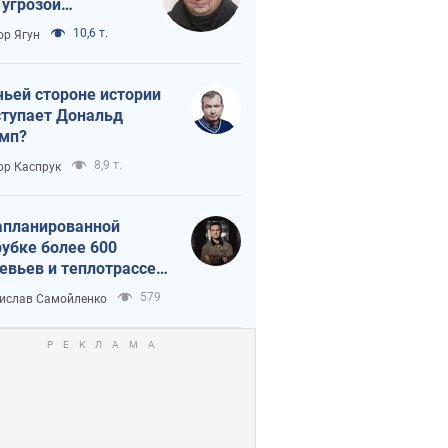
 угрозой
тическая
10,6 т.
ор Ягун
истика
чьей стороне истории
тупает Дональд
мп?
8,9 т.
ор Каспрук
апланированной
убке более 600
евьев и теплотрассе:
 происходит на
579
ислав Самойленко
емках в Киеве