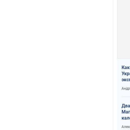
Как
Укр
экс
неф
Андр
Два
Маг
кал
Алек