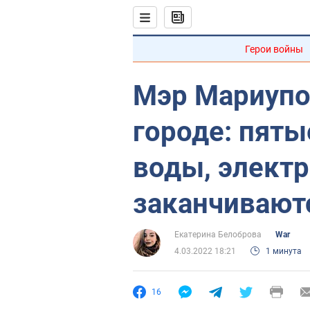
Герои войны
Мэр Мариупол
городе: пяты
воды, электр
заканчивают
Екатерина Белоброва
War
4.03.2022 18:21
1 минута
16