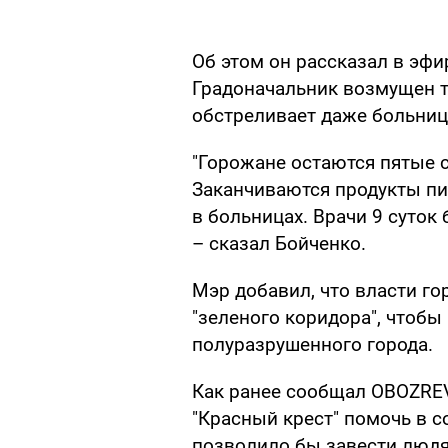
Об этом он рассказал в эф
Градоначальник возмущен т
обстреливает даже больниц
"Горожане остаются пятые с
Заканчиваются продукты пи
в больницах. Врачи 9 суток
– сказал Бойченко.
Мэр добавил, что власти г
"зеленого коридора", чтоб
полуразрушенного города.
Как ранее сообщал OBOZREV
"Красный крест" помочь в с
позволило бы завести людя