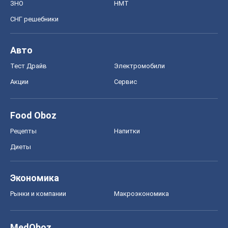
ЗНО
НМТ
СНГ решебники
Авто
Тест Драйв
Электромобили
Акции
Сервис
Food Oboz
Рецепты
Напитки
Диеты
Экономика
Рынки и компании
Mакроэкономика
MedOboz