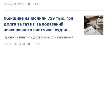
8.08.2026 09:27
35,6 т.
Женщине начислили 729 тыс. грн
долга за газ из-за показаний
неисправного счетчика: судья
вынес неожиданное решение
Нужно ли платить долг из-за доначисления
8.08.2026 14:43
31,6 т.