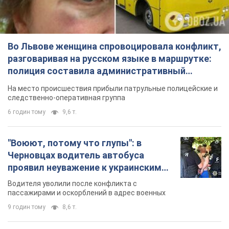
Во Львове женщина спровоцировала конфликт,
разговаривая на русском языке в маршрутке:
полиция составила административный
протокол. Видео
На место происшествия прибыли патрульные полицейские и
следственно-оперативная группа
6 годин тому
9,6 т.
"Воюют, потому что глупы": в
Черновцах водитель автобуса
проявил неуважение к украинским
военным и поплатился за это.
Водителя уволили после конфликта с
Видео
пассажирами и оскорблений в адрес военных
9 годин тому
8,6 т.