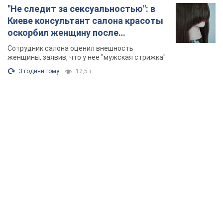
"Не следит за сексуальностью": в
Киеве консультант салона красоты
оскорбил женщину после
химиотерапии, разгорелся скандал.
Сотрудник салона оценил внешность
Фото
женщины, заявив, что у нее "мужская стрижка"
3 години тому
12,5 т.