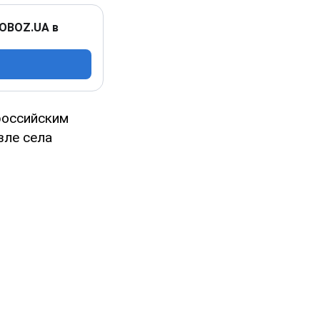
 OBOZ.UA в
российским
зле села