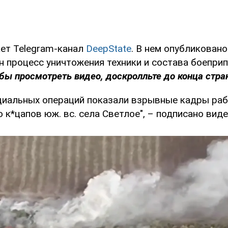
ет Telegram-канал
DeepState
. В нем опубликовано
н процесс уничтожения техники и состава боепри
обы просмотреть видео, доскролльте до конца стра
циальных операций показали взрывные кадры ра
к*цапов юж. вс. села Светлое", – подписано виде