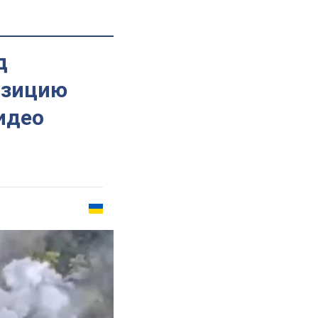
д
озицию
идео