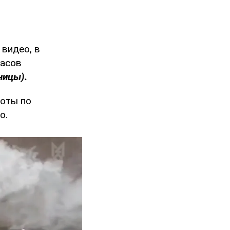
 видео, в
пасов
ницы).
боты по
о.