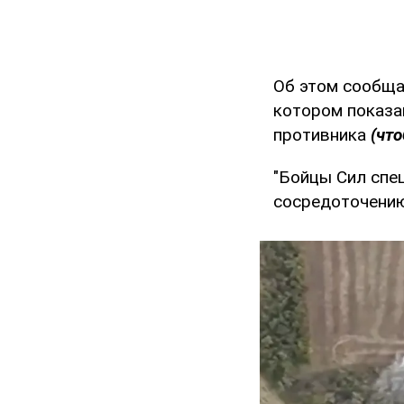
Об этом сообща
котором показа
противника
(чт
"Бойцы Сил спе
сосредоточению 