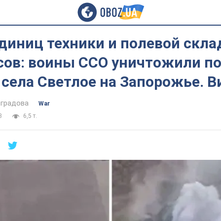
диниц техники и полевой скла
сов: воины ССО уничтожили п
 села Светлое на Запорожье. В
оградова
War
3
6,5 т.