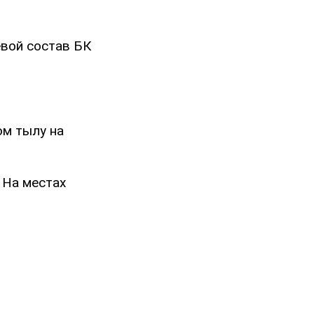
евой состав БК
ом тылу на
 На местах