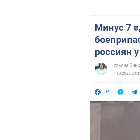
Минус 7 е
боеприпа
россиян у
Ульяна Вин
4.10.2023 20:4
115