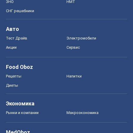
ЗНО
НМТ
СНГ решебники
Авто
Тест Драйв
Электромобили
Акции
Сервис
Food Oboz
Рецепты
Напитки
Диеты
Экономика
Рынки и компании
Mакроэкономика
MedOboz