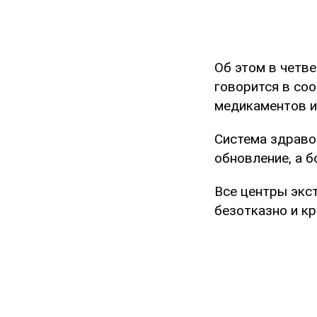
Об этом в четв
говорится в со
медикаментов и
Система здраво
обновление, а 
Все центры экс
безотказно и к