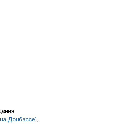
щения
 на Донбассе"
,