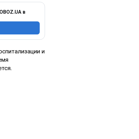
 OBOZ.UA в
оспитализации и
емя
тся.