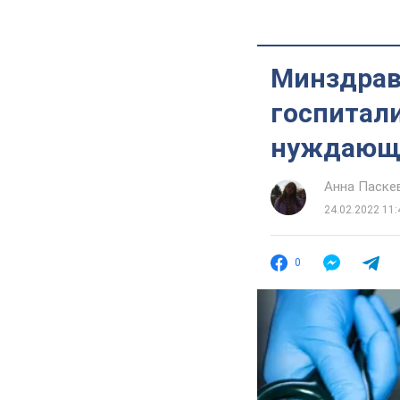
Минздрав
госпитал
нуждающ
Анна Паске
24.02.2022 11:
0