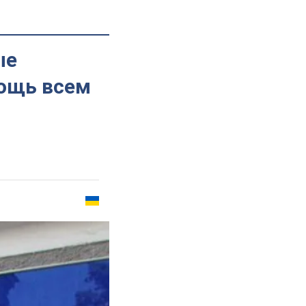
ые
мощь всем