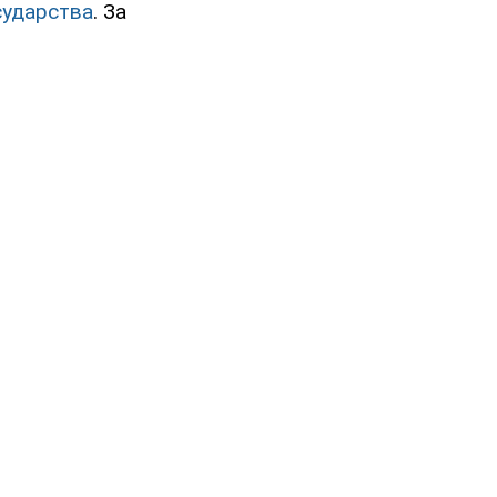
сударства
. За