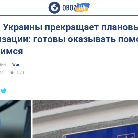
 Украины прекращает планов
изации: готовы оказывать по
имся
вич
War
47
1,7 т.