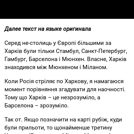
Далее текст на языке оригинала
Серед не-столиць у Європі більшими за
Харків були тільки Стамбул, Санкт-Петербург,
Гамбург, Барселона і Мюнхен. Власне, Харків
знаходився між Мюнхеном і Міланом.
Коли Росія стріляє по Харкову, я намагаюся
момент порівняння згадувати для наочності.
Тому що Харків – це незрозуміло, а
Барселона – зрозуміло.
Так от. Якщо позначити на карті рубіж, куди
були прильоти, то щонайменше третину