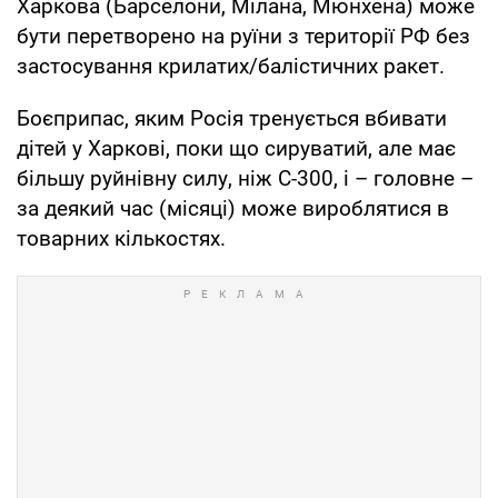
Харкова (Барселони, Мілана, Мюнхена) може
бути перетворено на руїни з території РФ без
застосування крилатих/балістичних ракет.
Боєприпас, яким Росія тренується вбивати
дітей у Харкові, поки що сируватий, але має
більшу руйнівну силу, ніж С-300, і – головне –
за деякий час (місяці) може вироблятися в
товарних кількостях.