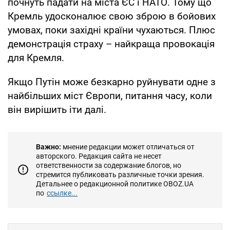
почнуть падати на міста ЄС і НАТО. Тому що
Кремль удосконалює свою зброю в бойових
умовах, поки західні країни чухаються. Плюс
демонстрація страху – найкраща провокація
для Кремля.
Якщо Путін може безкарно руйнувати одне з
найбільших міст Європи, питання часу, коли
він вирішить іти далі.
Важно:
мнение редакции может отличаться от
авторского. Редакция сайта не несет
ответственности за содержание блогов, но
стремится публиковать различные точки зрения.
Детальнее о редакционной политике OBOZ.UA
по
ссылке...