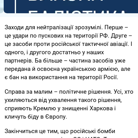
Заходи для нейтралізації зрозумілі. Перше –
це удари по пускових на території РФ. Друге –
це засоби проти російської тактичної авіації. І
одного, і другого достатньо у наших
партнерів. Ба більше – частина засобів уже
передана й освоєна українською армією, але
є бан на використання на території Росії.
Справа за малим – політичне рішення. Усі, хто
ухиляються від ухвалення такого рішення,
сприяють Кремлю у знищенні Харкова і
кличуть біду в Європу.
Закінчиться це тим, що російські бомби