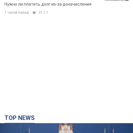
вынес неожиданное решение
Нужно ли платить долг из-за доначисления
7 часов назад
31,1 т.
TOP NEWS