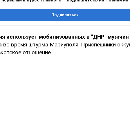
Подписаться
мия
использует мобилизованных в "ДНР" мужчин 
а
во время штурма Мариуполя. Приспешники окку
скотское отношение.