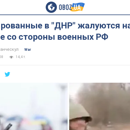
рованные в "ДНР" жалуются на
е со стороны военных РФ
анческул
War
08
14,4 т.