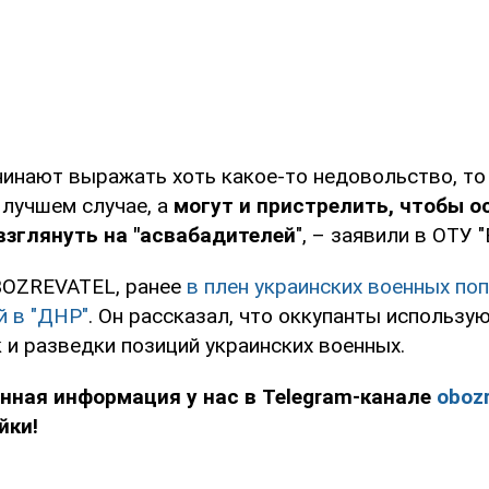
чинают выражать хоть какое-то недовольство, то
 лучшем случае, а
могут и пристрелить, чтобы о
взглянуть на "асвабадителей
", – заявили в ОТУ "
BOZREVATEL, ранее
в плен украинских военных по
 в "ДНР"
. Он рассказал, что оккупанты использую
 и разведки позиций украинских военных.
нная информация у нас в Telegram-канале
obozr
йки!