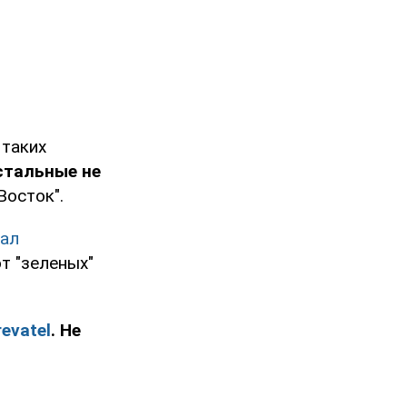
 таких
стальные не
Восток".
пал
т "зеленых"
evatel
. Не