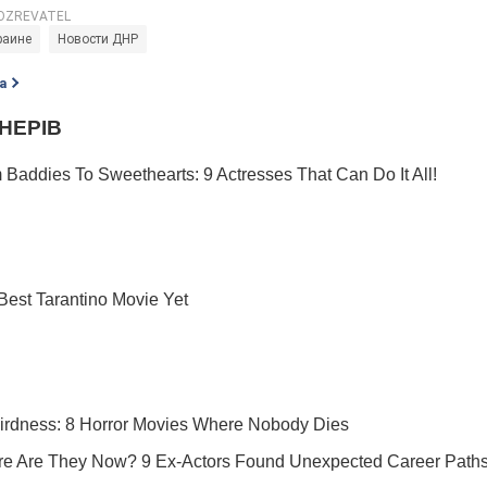
раине
Новости ДНР
а