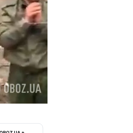
 OBOZ.UA в