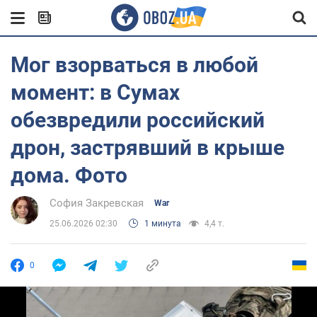
Мог взорваться в любой
момент: в Сумах
обезвредили российский
дрон, застрявший в крыше
дома. Фото
София Закревская
War
25.06.2026 02:30
1 минута
4,4 т.
0