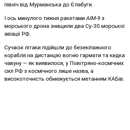
північ від Мурманська до Єлабуги.
І ось минулого тижня ракетами
AIM-9
з
морського дрона знищили два Су-30 морської
авіації РФ.
Сучасні літаки підійшли до безекіпажного
корабля на дистанцію вогню гармати та кидка
чавуну — як виявилося, у Повітряно-космічних
сил РФ з космічного лише назва, а
високоточність обмежується метанням КАБів.