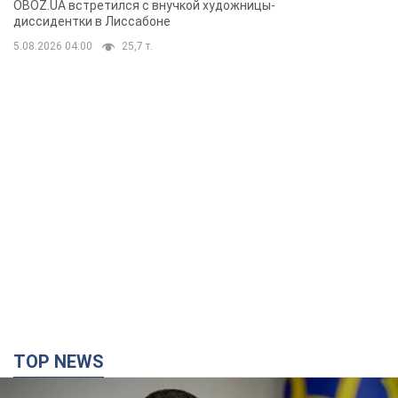
OBOZ.UA встретился с внучкой художницы-
бегстве в Португалию с пятью
диссидентки в Лиссабоне
детьми
5.08.2026 04:00
25,7 т.
TOP NEWS