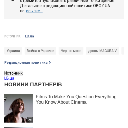
стремится публиковать различные точки зрения.
Детальнее о редакционной политике OBOZ.UA
по
ссылке...
LB.ua
ИСТОЧНИК:
Украина
Война в Украине
Черное море
дроны MAGURA V
мо
Редакционная политика
Источник
LB.ua