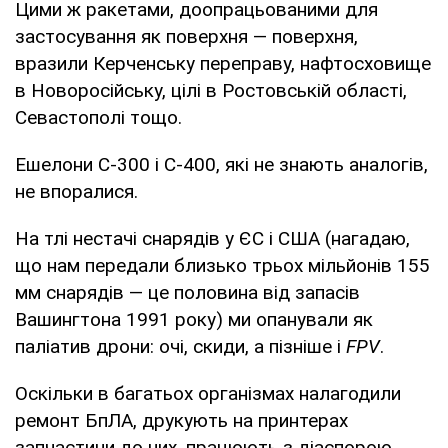
Цими ж ракетами, доопрацьованими для
застосування як поверхня — поверхня,
вразили Керченську переправу, нафтосховище
в Новоросійську, цілі в Ростовській області,
Севастополі тощо.
Ешелони С-300 і С-400, які не знають аналогів,
не впоралися.
На тлі нестачі снарядів у ЄС і США (нагадаю,
що нам передали близько трьох мільйонів 155
мм снарядів — це половина від запасів
Вашингтона 1991 року) ми опанували як
паліатив дрони: очі, скиди, а пізніше і
FPV
.
Оскільки в багатьох організмах налагодили
ремонт БпЛА, друкують на принтерах
запчастини до них, працюють з діаспорою,