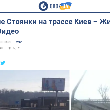
е Стоянки на трассе Киев – Ж
Видео
евская
War
48
5,3 т.