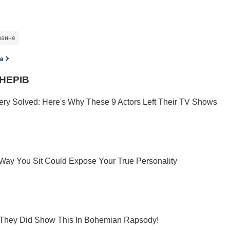
раине
а