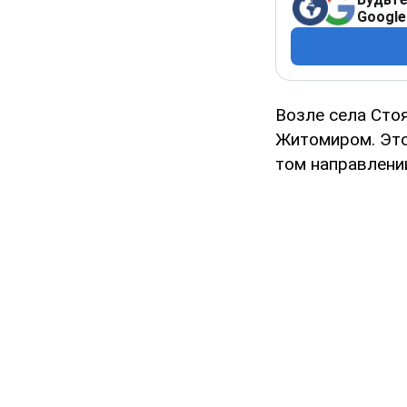
Google
Возле села Сто
Житомиром. Это
том направлении