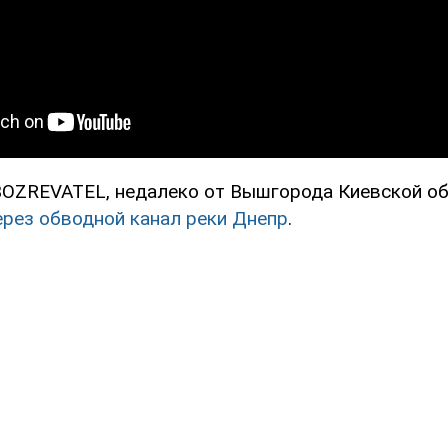
OZREVATEL, недалеко от Вышгорода Киевской о
ерез обводной канал реки Днепр
.