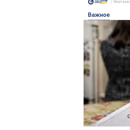
Мост возл
Важное