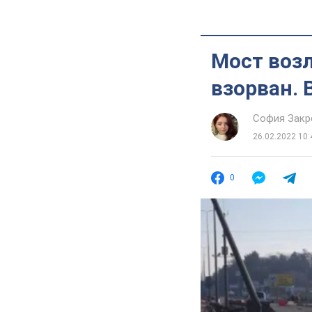
Мост возл
взорван. 
София Закр
26.02.2022 10:
0