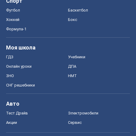
Спорт
Футбол
Баскетбол
Хоккей
Бокс
Формула-1
Моя школа
ГДЗ
Учебники
Онлайн уроки
ДПА
ЗНО
НМТ
СНГ решебники
Авто
Тест Драйв
Электромобили
Акции
Сервис