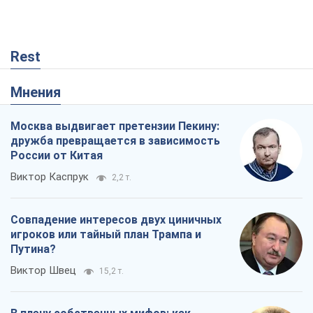
дружба превращается в зависимость
России от Китая
Виктор Каспрук
2,2 т.
Совпадение интересов двух циничных
игроков или тайный план Трампа и
Путина?
Виктор Швец
15,2 т.
В плену собственных мифов: как
Константиновка стала главной
идеологической ловушкой для
российских оккупантов
Дмитрий Снегирев
426