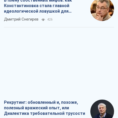
Рекрутинг: обновленный и, похоже,
полезный вражеский опыт, или
Диалектика требовательной трусости
Александр Кирш
702
Ни оружия, ни людей: как Лукашенко
создает новую армию
Игар Тышкевич
16,2 т.
Когда закончится война?