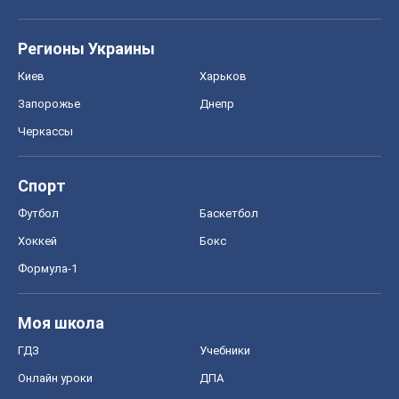
Спорт
Футбол
Баскетбол
Хоккей
Бокс
Формула-1
Моя школа
ГДЗ
Учебники
Онлайн уроки
ДПА
ЗНО
НМТ
СНГ решебники
Авто
Тест Драйв
Электромобили
Акции
Сервис