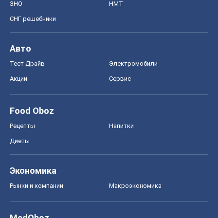
Food Oboz
Рецепты
Напитки
Диеты
Экономика
Рынки и компании
Mакроэкономика
MedOboz
Новости медицины
MAMACLUB
Шоу
Афиша
Сплетни
Красота
Мода
Женский Журнал