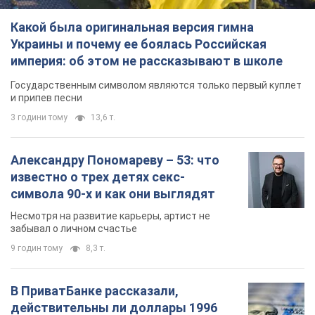
Александру Пономареву – 53: что
известно о трех детях секс-
символа 90-х и как они выглядят
Несмотря на развитие карьеры, артист не
забывал о личном счастье
9 годин тому
8,3 т.
В ПриватБанке рассказали,
действительны ли доллары 1996
года: принимают ли обменники и
банки такие купюры
Что делать, если банки и обменники не
принимают старые доллары
10 годин тому
73,9 т.