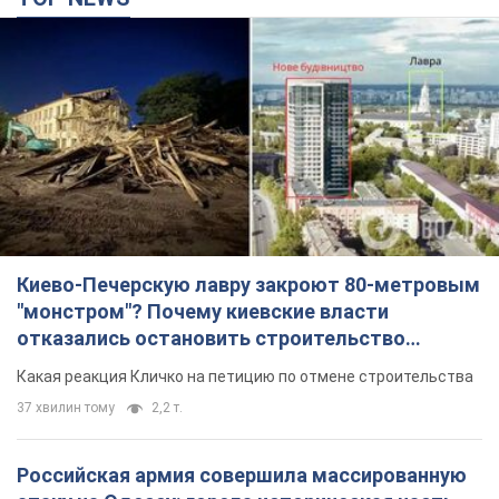
Киево-Печерскую лавру закроют 80-метровым
"монстром"? Почему киевские власти
отказались остановить строительство
небоскреба "московского верующего"
Какая реакция Кличко на петицию по отмене строительства
37 хвилин тому
2,2 т.
Российская армия совершила массированную
атаку на Одессу: горела историческая часть
города, есть пострадавшие. Фото и видео
Для террора враг применил ракеты и дроны
2 години тому
51,5 т.
«Они воюют против продовольственной
безопасности мира!» Зеленский заявил, что
российская армия вновь обстреляла порт в