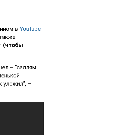
анном в
Youtube
 также
ет
(чтобы
шел – "саллям
ленькой
х уложил", –