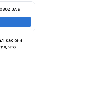
 OBOZ.UA в
л, как они
ил, что