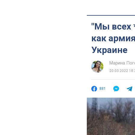
"Мы всех 
как арми
Украине
Марина Пог
20.03.2022 18:
881