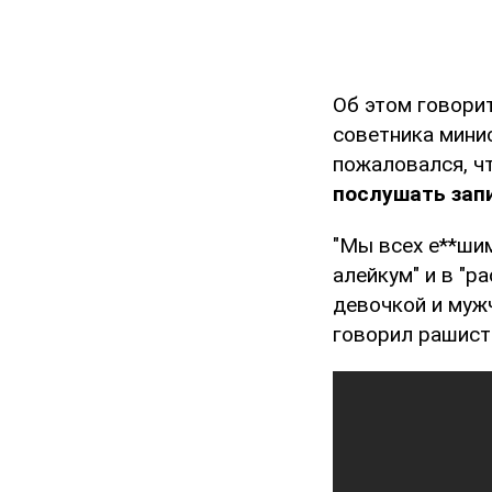
Об этом говори
советника мини
пожаловался, чт
послушать запи
"Мы всех е**ши
алейкум" и в "р
девочкой и мужч
говорил рашист