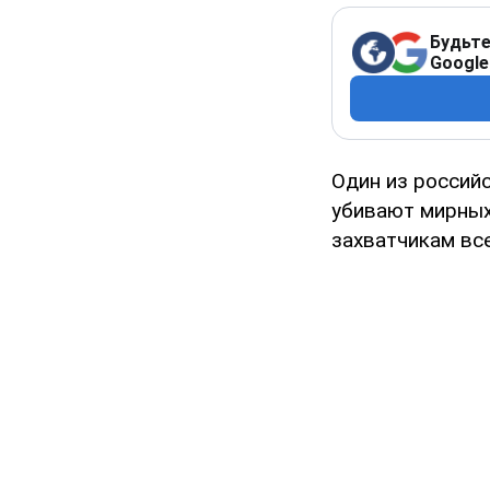
Будьте
Google
Один из российс
убивают мирных 
захватчикам все