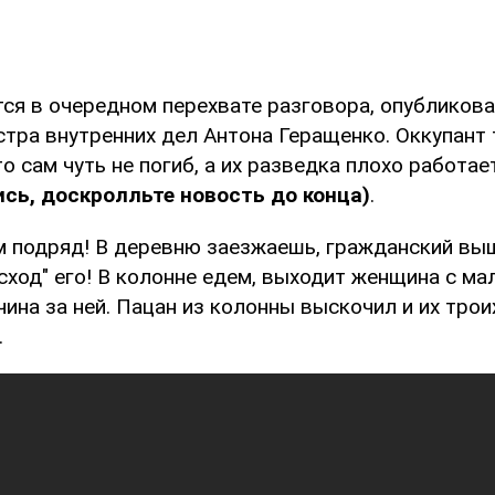
тся в очередном перехвате разговора, опубликов
стра внутренних дел Антона Геращенко. Оккупант
о сам чуть не погиб, а их разведка плохо работа
сь, доскролльте новость до конца)
.
м подряд! В деревню заезжаешь, гражданский вы
асход" его! В колонне едем, выходит женщина с ма
ина за ней. Пацан из колонны выскочил и их трои
.