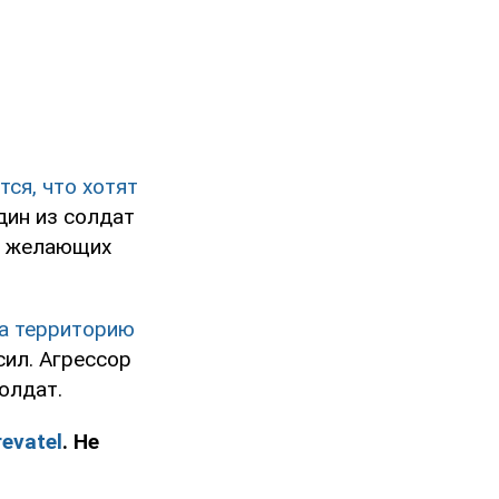
ся, что хотят
ин из солдат
не желающих
а территорию
ил. Агрессор
солдат.
evatel
. Не