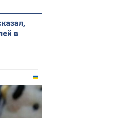
сказал,
лей в