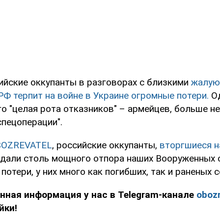
ийские оккупанты в разговорах с близкими
жалуют
РФ терпит на войне в Украине огромные потери.
Од
его "целая рота отказников" – армейцев, больше 
спецоперации".
BOZREVATEL
, российские оккупанты,
вторгшиеся н
дали столь мощного отпора наших Вооруженных с
потери, у них много как погибших, так и раненых 
нная информация у нас в Telegram-канале
obozr
йки!