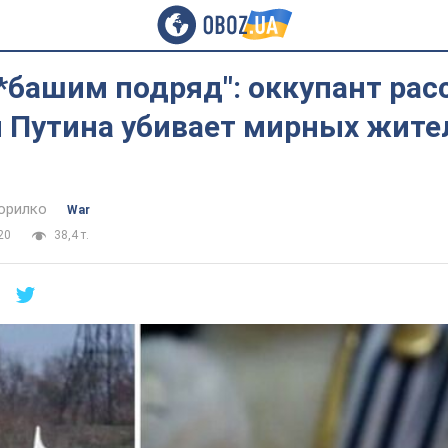
*башим подряд": оккупант рас
я Путина убивает мирных жите
орилко
War
20
38,4 т.