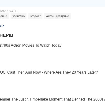
раине
убийство
stopwar
Антон Геращенко
а