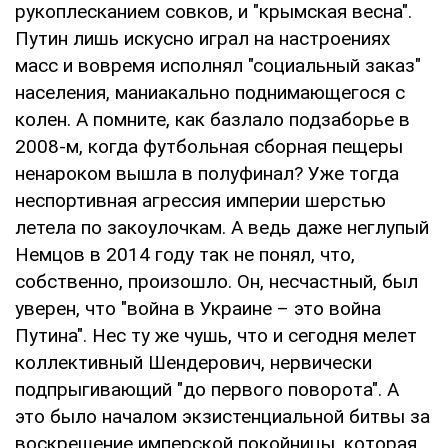
рукоплесканием совков, и "крымская весна".
Путин лишь искусно играл на настроениях
масс и вовремя исполнял "социальный заказ"
населения, маниакально поднимающегося с
колен. А помните, как базлало подзаборье в
2008-м, когда футбольная сборная пещеры
ненароком вышла в полуфинал? Уже тогда
неспортивная агрессия империи шерстью
летела по закоулочкам. А ведь даже неглупый
Немцов в 2014 году так не понял, что,
собственно, произошло. Он, несчастный, был
уверен, что "война в Украине – это война
Путина". Нес ту же чушь, что и сегодня мелет
коллективный Шендерович, нервически
подпрыгивающий "до первого поворота". А
это было началом экзистенциальной битвы за
воскрешение имперской покойницы, которая