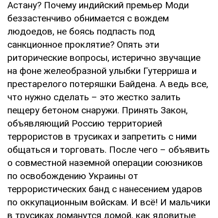
Астану? Почему индийский премьер Моди
беззастенчиво обнимается с вождем
людоедов, не боясь подпасть под
санкционное проклятие? Опять эти
риторические вопросы, истерично звучащие
на фоне желеобразной улыбки Гутерриша и
престарелого потеряшки Байдена. А ведь все,
что нужно сделать – это жестко залить
пещеру бетоном снаружи. Принять Закон,
объявляющий Россию территорией
террористов в трусиках и запретить с ними
общаться и торговать. После чего – объявить
о совместной наземной операции союзников
по освобождению Украины от
террористических банд с нанесением ударов
по оккупационным войскам. И всё! И мальчики
в трусиках ломанутся домой, как ядовитые