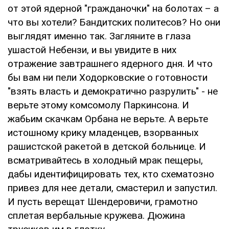
от этой ядерной "гражданочки" на болотах – а
что вы хотели? Бандитских политесов? Но они
выглядят именно так. Загляните в глаза
ушастой Небензи, и вы увидите в них
отражение завтрашнего ядерного дня. И что
бы вам ни пели Ходорковские о готовности
"взять власть и демократично разрулить" - не
верьте этому комсомолу Паркинсона. И
жабьим скачкам Орбана не верьте. А верьте
истошному крику младенцев, взорванных
рашистской ракетой в детской больнице. И
всматривайтесь в холодный мрак пещеры,
дабы идентифицировать тех, кто схематозно
привез для нее детали, смастерил и запустил.
И пусть верещат Шендеровичи, грамотно
сплетая вербальные кружева. Дюжина