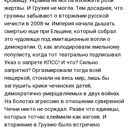
кровищу. Украина не могла избежать роли
жертвы. И Грузия не могла. Тем досаднее, что
грузины забывают о вторжении русской
нечисти в 2008-м. Империя начала дышать
смертью еще при Ельцине, который собрал
это чудовище под имитационные вопли о
демократии. О, как аплодировали хмельному
популисту, когда тот театрально подписывал
Указ о запрете КПСС! И что? Сильно
запретил? Оргазмировали тогда всей
пещеркой, стонали на весь мир, лишь бы
заглушить крики чеченских детей,
демократично умерщвляемых в двух войнах.
На болотах агрессию в отношении суверенной
Чечни никто не осуждал. Разве что единицы,
которых тотчас клеймили как изгоев. И
вторжение в Грузию было встречено