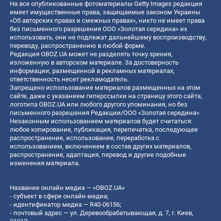
На все опубликованные фотоматериалы Getty Images редакция
имеет имущественные права, защищаемые законом Украины
«Об авторских правах и смежных правах», никто не имеет права
без письменного разрешения ООО «Золотая середина» их
использовать, они не подлежат дальнейшему воспроизводству,
переводу, распространению в любой форме.
Редакция OBOZ.UA может не разделять точку зрения,
изложенную в авторском материале. За достоверность
информации, размещенной в рекламных материалах,
ответственность несет рекламодатель.
Запрещено использование материалов размещенных на этом
сайте, даже с указанием гиперссылки на страницу этого сайта,
логотипа OBOZ.UA или любого другого упоминания, но без
письменного разрешения Редакции/ООО «Золотая середина»
Незаконным использованием материалов будет считаться:
любое копирование, публикация, перепечатка, последующее
распространение, использование, переработка с
использованием, включением в состав других материалов,
распространение, адаптация, перевод и другие подобные
изменения материала.
Название онлайн медиа — «OBOZ.UA»
- субъект в сфере онлайн медиа;
- идентификатор медиа — R40-06156;
- почтовый адрес — ул. Деревообрабатывающая, д. 7, г. Киев,