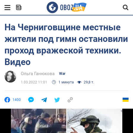
На Черниговщине местные
жители под гимн остановили
проход вражеской техники.
Видео
Ольга Ганюкова
War
1.03.2022 11:01
1 минута
29,8 т.
1400