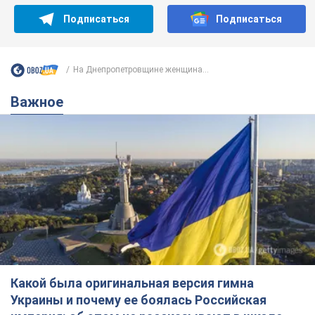
Какой была оригинальная версия гимна
Украины и почему ее боялась Российская
империя: об этом не рассказывают в школе
Государственным символом являются только первый куплет
и припев песни
5 годин тому
22,4 т.
Александру Пономареву – 53: что
известно о трех детях секс-
символа 90-х и как они выглядят