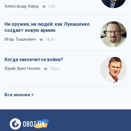
Когда закончится война?
Юрий Христензен
12,5 т.
Все мнения
О компании
Команда
Правовая информация
Политика
конфиденциальности
Реклама на сайте
Документы
Редакционная политика
Журналисты OBOZ.UA на месте
событий