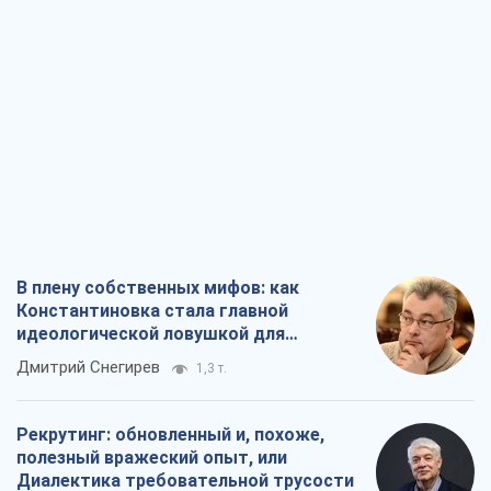
В плену собственных мифов: как
Константиновка стала главной
идеологической ловушкой для
российских оккупантов
Дмитрий Снегирев
1,3 т.
Рекрутинг: обновленный и, похоже,
полезный вражеский опыт, или
Диалектика требовательной трусости
Александр Кирш
1,4 т.
Ни оружия, ни людей: как Лукашенко
создает новую армию
Игар Тышкевич
16,4 т.