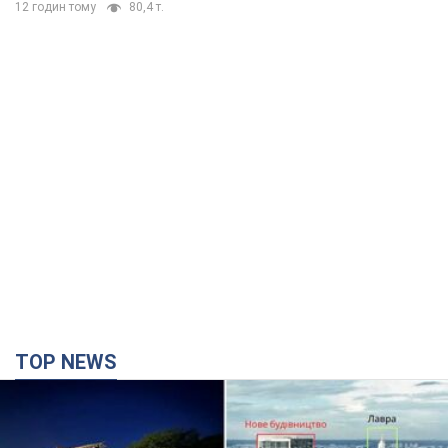
TOP NEWS
Киево-Печерскую лавру закроют 80-метровым
"монстром"? Почему киевские власти