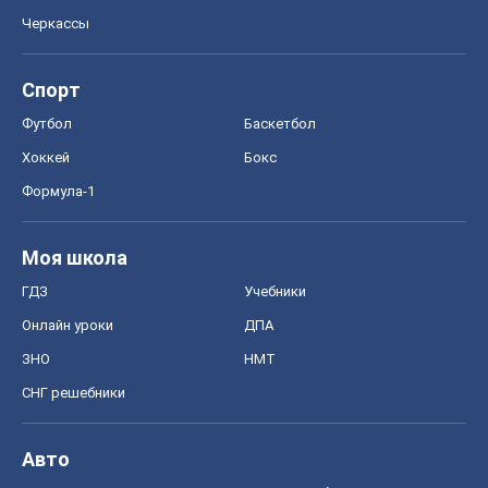
Моя школа
ГДЗ
Учебники
Онлайн уроки
ДПА
ЗНО
НМТ
СНГ решебники
Авто
Тест Драйв
Электромобили
Акции
Сервис
Food Oboz
Рецепты
Напитки
Диеты