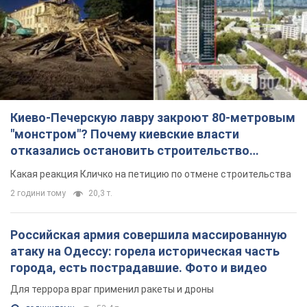
отказались остановить строительство
небоскреба "московского верующего"
Какая реакция Кличко на петицию по отмене строительства
2 години тому
20,3 т.
Российская армия совершила массированную
атаку на Одессу: горела историческая часть
города, есть пострадавшие. Фото и видео
Для террора враг применил ракеты и дроны
годину тому
53,4 т.
МИД Болгарии вызвал украинского посла из-за
инцидента с дроном: что произошло
Беседа состоится 10 августа
2 години тому
3,6 т.