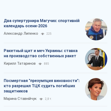
Посмертная "презумпция виновности":
кто разрешил ТЦК судить погибших
защитников
Марина Ставнійчук
2,8 т.
Россия стремится деморализовать
украинский тыл. О чем стоит себе
напомнить
Юрий Богданов
1,8 т.
Все мнения