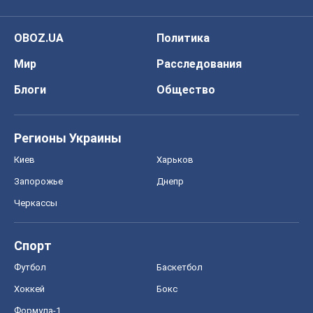
Черкассы
Спорт
Футбол
Баскетбол
Хоккей
Бокс
Формула-1
Моя школа
ГДЗ
Учебники
Онлайн уроки
ДПА
ЗНО
НМТ
СНГ решебники
Авто