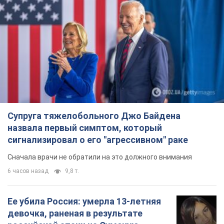
сигнализировал о его "агрессивном" раке
Сначала врачи не обратили на это должного внимания
6 часов назад
9,8 т.
Ее убила Россия: умерла 13-летняя
девочка, раненая в результате
российской атаки на Сумскую
область. Фото
В тот день во время российского обстрела
погибли ее брат, отчим и бабушка
7 часов назад
8,9 т.
Почему в СССР врачи носили только
белые халаты
В этом был как практический, так и
символический смысл
6 часов назад
2,3 т.