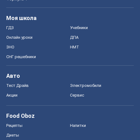
Тест Драйв
Электромобили
Акции
Сервис
Food Oboz
Рецепты
Напитки
Диеты
Экономика
Рынки и компании
Mакроэкономика
MedOboz
Новости медицины
MAMACLUB
Шоу