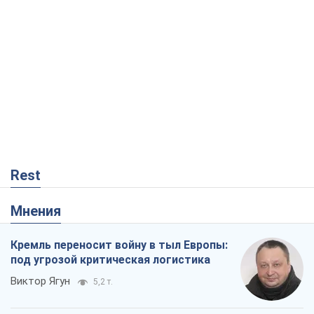
Мнения
Кремль переносит войну в тыл Европы:
под угрозой критическая логистика
Виктор Ягун
5,2 т.
На чьей стороне истории выступает
Дональд Трамп?
Виктор Каспрук
5,5 т.
Как атаки Сил обороны Украины
сократили экспорт российских
нефтепродуктов
Андрей Клименко
204