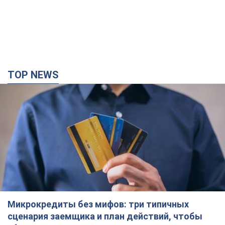
Микрокредиты без мифов: три типичных
сценария заемщика и план действий, чтобы
уберечь свои деньги
Что нужно делать украинцам, чтобы не переплачивать за
"быстрый займ"
3 часа назад
21,3 т.
Херсон полностью остался без света, во
Львове аварийные отключения: ситуация в
энергосистеме 6 августа
Россияне нанесли удар по важному энергообъекту
2 часа назад
11,2 т.