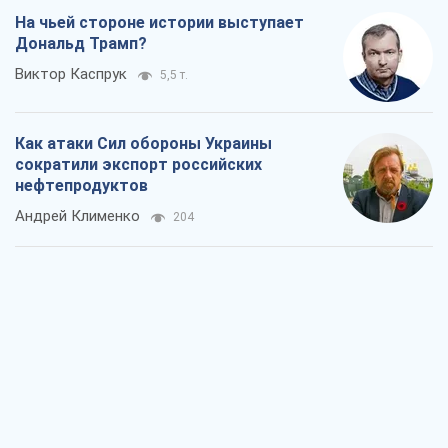
Два супертурнира Магучих: спортивній
календарь осени-2026
Александр Липенко
225
Ракетный щит и меч Украины: ставка
на производство собственных ракет
Кирилл Татаринов
885