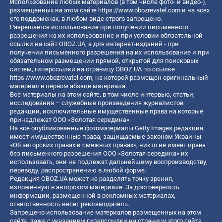
Использование любых материалов (в том числе фото- и видео-),
размещенных на этом сайте
https://www.obozrevatel.com
и на всех
его поддоменах, в любом виде строго запрещено.
Разрешается использование при получении письменного
разрешения на их использование и при условии обязательной
ссылки на сайт OBOZ.UA, а для интернет-изданий - при
получении письменного разрешения на их использование и при
обязательном размещении прямой, открытой для поисковых
систем, гиперссылки на страницу OBOZ.UA по ссылке
https://www.obozrevatel.com
, на которой размещен оригинальный
материал в первом абзаце материала.
Все материалы на этом сайте, в том числе интервью, статьи,
исследования – служебные произведения журналистов
редакции, исключительные имущественные права на которые
принадлежат ООО «Золотая середина».
На все опубликованные фотоматериалы Getty Images редакция
имеет имущественные права, защищаемые законом Украины
«Об авторских правах и смежных правах», никто не имеет права
без письменного разрешения ООО «Золотая середина» их
использовать, они не подлежат дальнейшему воспроизводству,
переводу, распространению в любой форме.
Редакция OBOZ.UA может не разделять точку зрения,
изложенную в авторском материале. За достоверность
информации, размещенной в рекламных материалах,
ответственность несет рекламодатель.
Запрещено использование материалов размещенных на этом
сайте, даже с указанием гиперссылки на страницу этого сайта,