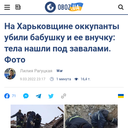
На Харьковщине оккупанты
убили бабушку и ее внучку:
тела нашли под завалами.
Фото
Лилия Рагуцкая
War
9.03.2022 23:17
1 минута
16,4 т.
71