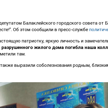
депутатом Балаклейского городского совета от 
есте!". Об этом сообщили в пресс-службе
политич
астоящую патриотку, яркую личность и замечател
 разрушенного жилого дома погибла наша колл
тметили там.
 также выразили соболезнования родным, близки