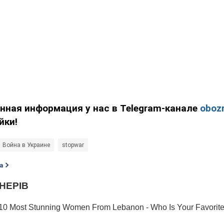
нная информация у нас в Telegram-канале
obozr
йки!
Война в Украине
stopwar
а