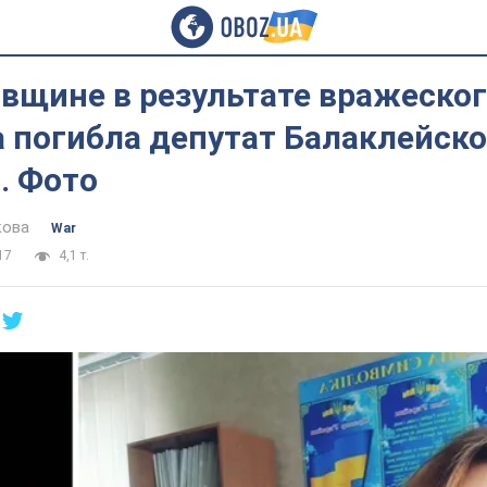
вщине в результате вражеско
 погибла депутат Балаклейско
. Фото
кова
War
17
4,1 т.