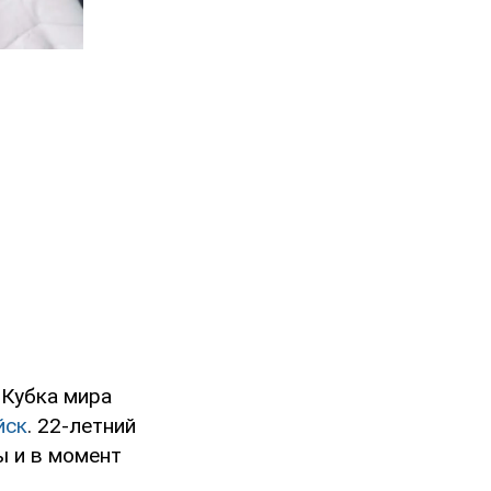
 Кубка мира
йск
. 22-летний
ы и в момент