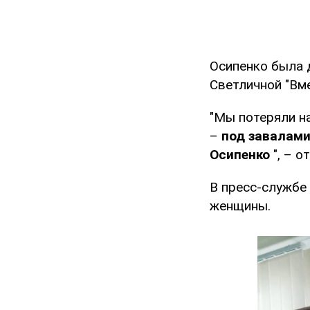
Осипенко была 
Светличной "Вм
"Мы потеряли н
–
под завалами
Осипенко
", – о
В пресс-службе
женщины.