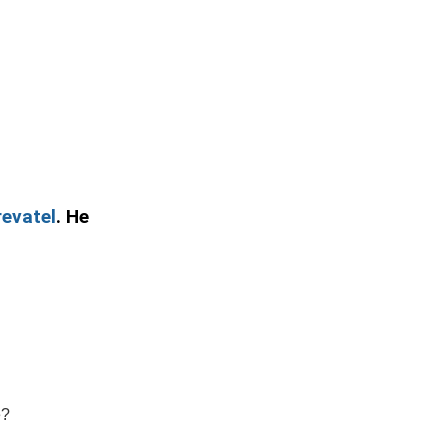
evatel
. Не