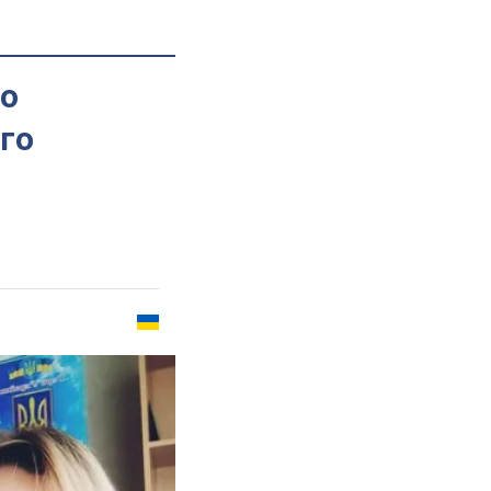
го
го