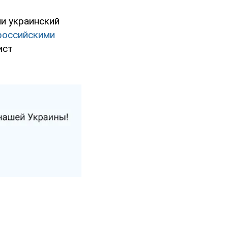
ни украинский
российскими
ист