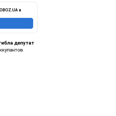
 OBOZ.UA в
гибла депутат
оккупантов