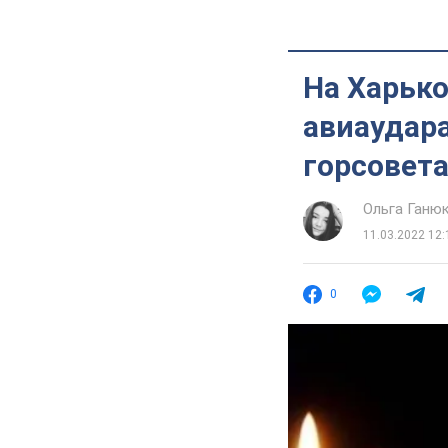
На Харько
авиаудара
горсовета
Ольга Ганю
11.03.2022 12:
0