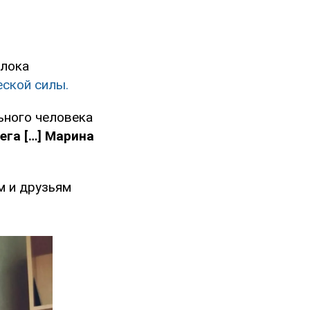
Блока
еской силы.
ьного человека
ега […] Марина
м и друзьям