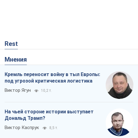
под угрозой критическая логистика
Виктор Ягун
10,2 т.
На чьей стороне истории выступает
Дональд Трамп?
Виктор Каспрук
8,5 т.
О запланированной вырубке более 600
деревьев и теплотрассе: что
происходит на Теремках в Киеве
Владислав Самойленко
312