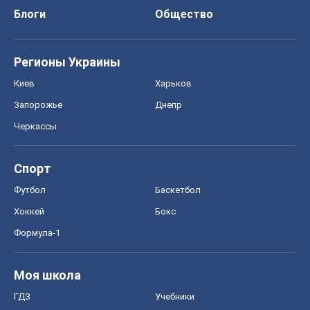
Футбол
Баскетбол
Хоккей
Бокс
Формула-1
Моя школа
ГДЗ
Учебники
Онлайн уроки
ДПА
ЗНО
НМТ
СНГ решебники
Авто
Тест Драйв
Электромобили
Акции
Сервис