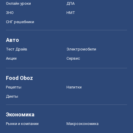
Food Oboz
Рецепты
Напитки
Диеты
Экономика
Рынки и компании
Mакроэкономика
MedOboz
Новости медицины
MAMACLUB
Шоу
Афиша
Сплетни
Красота
Мода
Женский Журнал