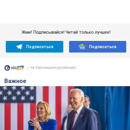
Важное
Супруга тяжелобольного Джо Байдена
назвала первый симптом, который
сигнализировал о его "агрессивном" раке
Сначала врачи не обратили на это должного внимания
6.08.2026 12:46
16,6 т.
Отпуск Леси Никитюк в Карпатах