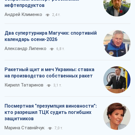
Кирилл Татаринов
3,1 т.
Посмертная "презумпция виновности":
кто разрешил ТЦК судить погибших
защитников
Марина Ставнійчук
7,0 т.
Все мнения
О компании
Команда
Правовая информация
Политика
конфиденциальности