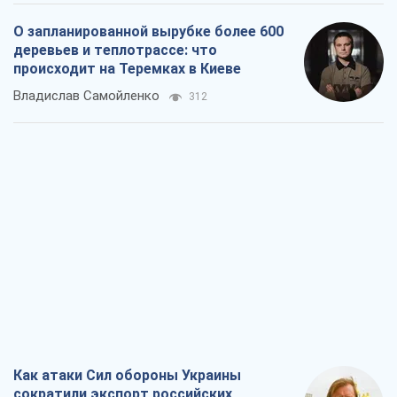
Как атаки Сил обороны Украины
сократили экспорт российских
нефтепродуктов
Андрей Клименко
2,4 т.
Два супертурнира Магучих: спортивній
календарь осени-2026
Александр Липенко
6,8 т.
Ракетный щит и меч Украины: ставка
на производство собственных ракет