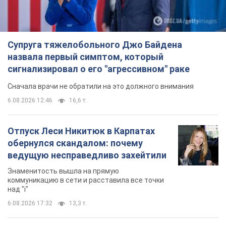
обернулся скандалом: почему
ведущую несправедливо захейтили
Знаменитость вышла на прямую
коммуникацию в сети и расставила все точки
над "i"
6.08.2026 17:32
13,3 т.
"Динамо" с победы стартовало в
квалификации Лиги конференций.
Видео
Матч прошел в Люблине
8 часов назад
2,3 т.