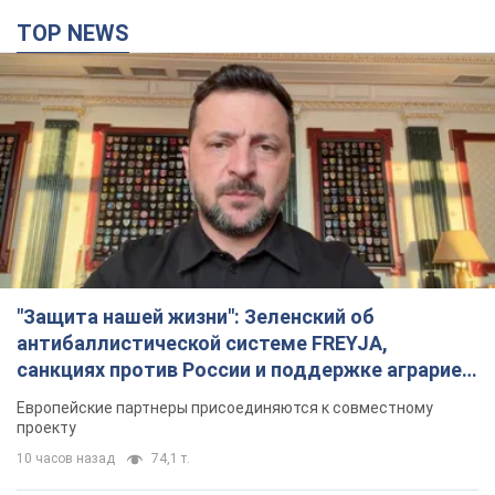
"Защита нашей жизни": Зеленский об
антибаллистической системе FREYJA,
санкциях против России и поддержке аграриев.
Видео
Европейские партнеры присоединяются к совместному
проекту
10 часов назад
74,1 т.
С 1 сентября украинским учителям повысят
зарплаты: Корецкий раскрыл подробности
Одновременно с повышением зарплат педагогам
правительство объявило об увеличении студенческих
стипендий
6 часов назад
4,1 т.
«Нам они тоже нужны»: Трамп ответил на
просьбу Зеленского о передаче Украине ракет
для Patriot