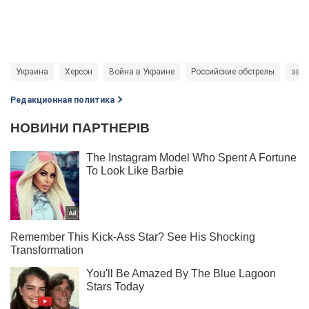
Украина
Херсон
Война в Украине
Российские обстрелы
эва
Редакционная политика