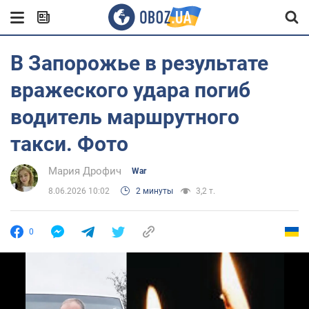
В Запорожье в результате
вражеского удара погиб
водитель маршрутного
такси. Фото
Мария Дрофич
War
8.06.2026 10:02
2 минуты
3,2 т.
0