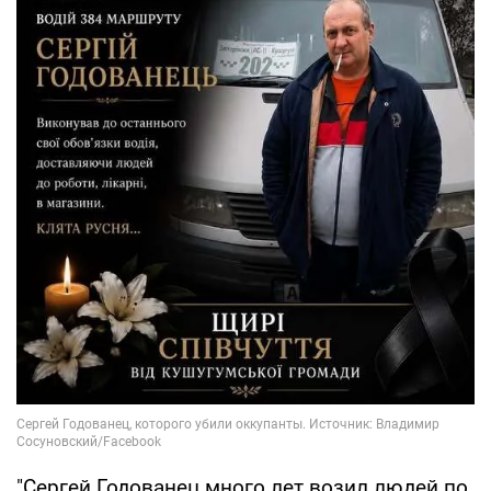
"Сергей Годованец много лет возил людей по