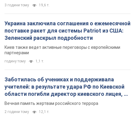
3 години тому
19,6 т.
Украина заключила соглашения о ежемесячной
поставке ракет для системы Patriot из США:
Зеленский раскрыл подробности
Киев также ведет активные переговоры с европейскими
партнерами
годину тому
1,1 т.
Заботилась об учениках и поддерживала
учителей: в результате удара РФ по Киевской
области погибли директор киевского лицея, её
муж и внук
Вечная память жертвам российского террора
2 години тому
12,1 т.