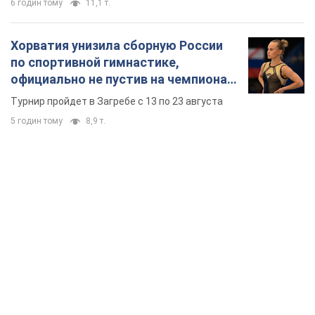
6 годин тому
11,1 т.
Хорватия унизила сборную России
по спортивной гимнастике,
официально не пустив на чемпионат
Европы основных спортсменов
Турнир пройдет в Загребе с 13 по 23 августа
5 годин тому
8,9 т.