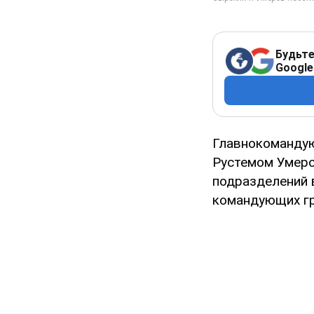
Будьте
Google
Главнокомандую
Рустемом Умеро
подразделений 
командующих гр