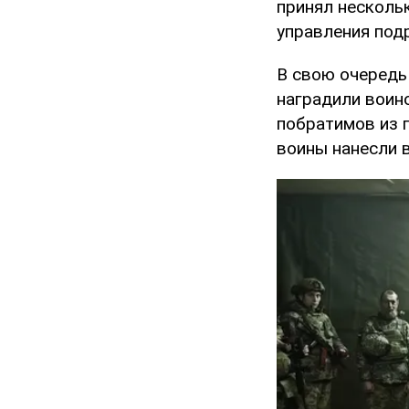
принял несколь
управления под
В свою очередь
наградили воино
побратимов из 
воины нанесли 