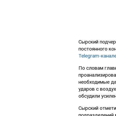
Сырский подчерк
постоянного ко
Telegram-канале
По словам глав
проанализирова
необходимые да
ударов с возду
обсудили усиле
Сырский отметил
подразделений 