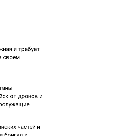
жная и требует
в своем
отаны
йск от дронов и
нослужащие
нских частей и
и бригад и