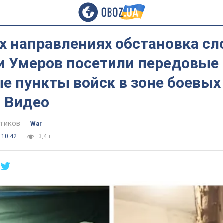
х направлениях обстановка сл
и Умеров посетили передовые
е пункты войск в зоне боевых
. Видео
тиков
War
 10:42
3,4 т.