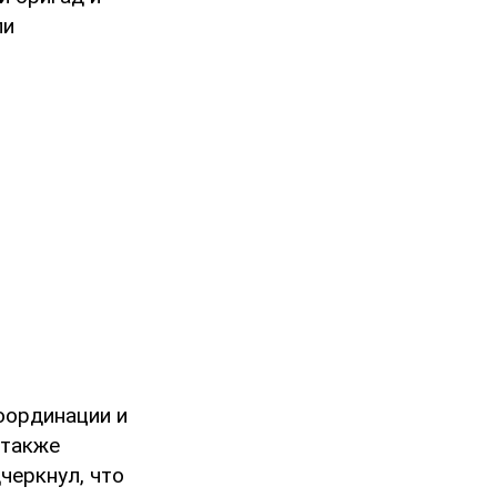
ли
оординации и
 также
черкнул, что