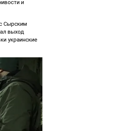
чивости и
 с Сырским
вал выход
вки украинские