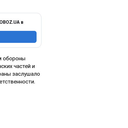
 OBOZ.UA в
м обороны
ских частей и
траны заслушало
етственности.