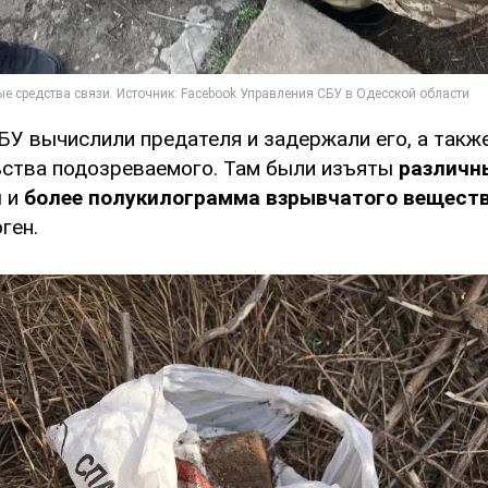
БУ вычислили предателя и задержали его, а такж
ьства подозреваемого. Там были изъяты
различн
и
и
более полукилограмма взрывчатого вещест
ген.