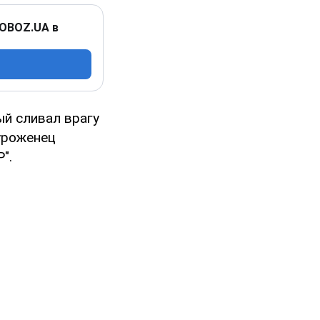
 OBOZ.UA в
ый сливал врагу
(уроженец
".