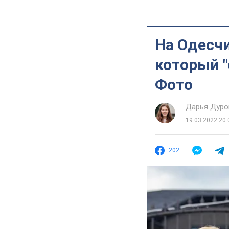
На Одесч
который "
Фото
Дарья Дуро
19.03.2022 20:
202