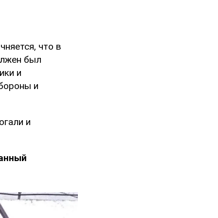
няется, что в
олжен был
ики и
бороны и
огали и
данный