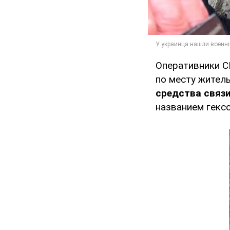
Оперативники С
по месту жител
средства связ
названием гексо