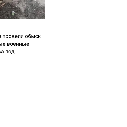
е провели обыск
ые военные
ва
под