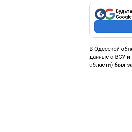
Будьте
Google
В Одесской об
данные о ВСУ и
области)
был з