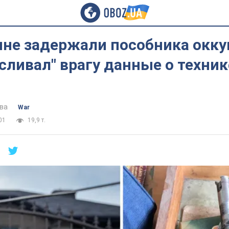
ине задержали пособника окку
сливал" врагу данные о техник
ва
War
01
19,9 т.