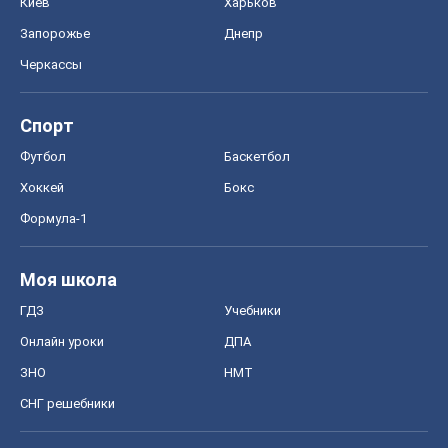
Киев
Харьков
Запорожье
Днепр
Черкассы
Спорт
Футбол
Баскетбол
Хоккей
Бокс
Формула-1
Моя школа
ГДЗ
Учебники
Онлайн уроки
ДПА
ЗНО
НМТ
СНГ решебники