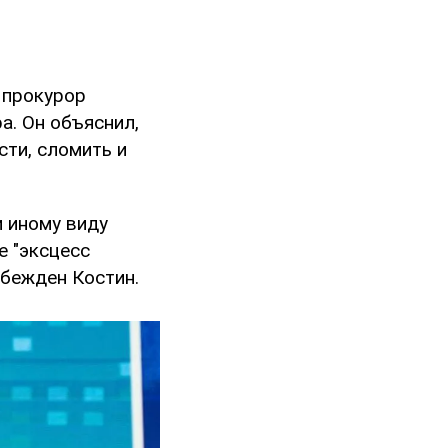
 прокурор
а. Он объяснил,
сти, сломить и
 иному виду
е "эксцесс
убежден Костин.