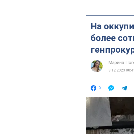
На оккуп
более сот
генпроку
Марина Пог
8.12.2023 00:4
0