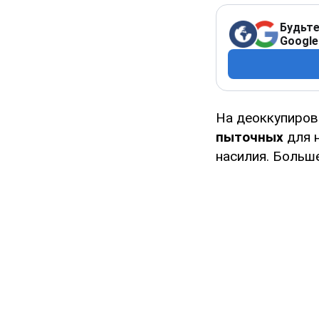
Будьте
Google
На деоккупиров
пыточных
для 
насилия. Больш