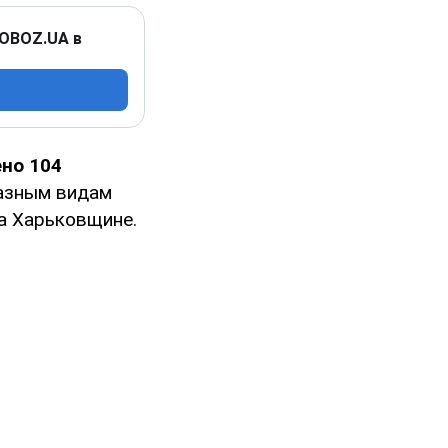
 OBOZ.UA в
ено 104
разным видам
на Харьковщине.