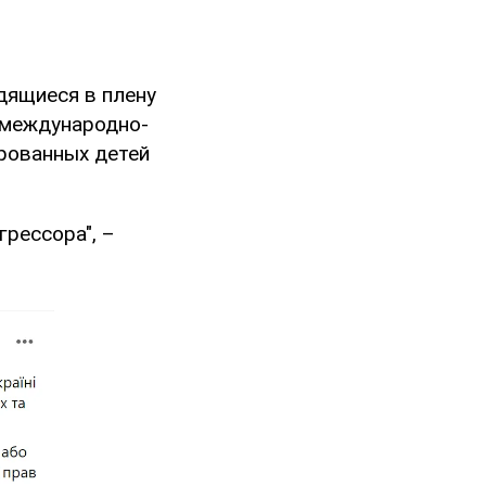
дящиеся в плену
 международно-
рованных детей
рессора", –