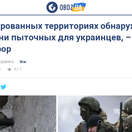
ированных территориях обнар
ни пыточных для украинцев, –
рор
орилко
War
1
3,1 т.