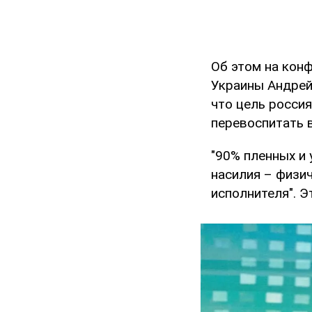
Об этом на кон
Украины Андрей
что цель россия
перевоспитать 
"90% пленных и
насилия – физич
исполнителя". Э