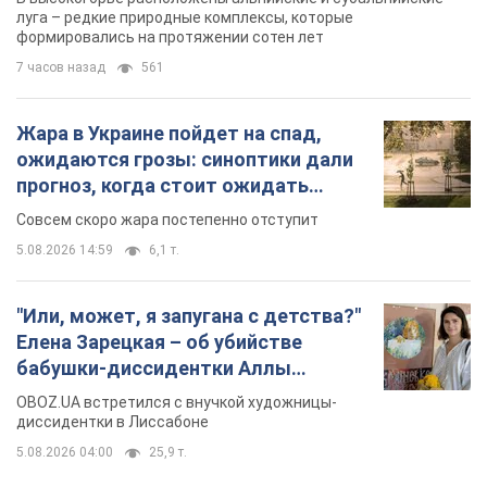
луга – редкие природные комплексы, которые
формировались на протяжении сотен лет
7 часов назад
561
Жара в Украине пойдет на спад,
ожидаются грозы: синоптики дали
прогноз, когда стоит ожидать
изменения погоды
Совсем скоро жара постепенно отступит
5.08.2026 14:59
6,1 т.
"Или, может, я запугана с детства?"
Елена Зарецкая – об убийстве
бабушки-диссидентки Аллы
Горской, критике сына Стуса и
OBOZ.UA встретился с внучкой художницы-
бегстве в Португалию с пятью
диссидентки в Лиссабоне
детьми
5.08.2026 04:00
25,9 т.