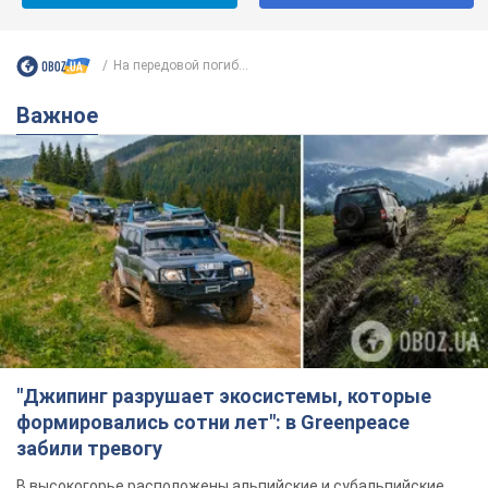
На передовой погиб...
Важное
"Джипинг разрушает экосистемы, которые
формировались сотни лет": в Greenpeace
забили тревогу
В высокогорье расположены альпийские и субальпийские