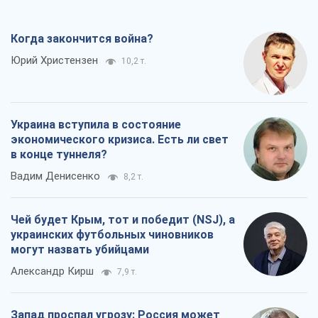
в конце туннеля?
Вадим Денисенко
8,2 т.
Чей будет Крым, тот и победит (NSJ), а
украинских футбольных чиновников
могут назвать убийцами
Александр Кирш
7,9 т.
Запад проспал угрозу: Россия может
проверить НАТО войной
Леонид Невзлин
8,8 т.
Все мнения