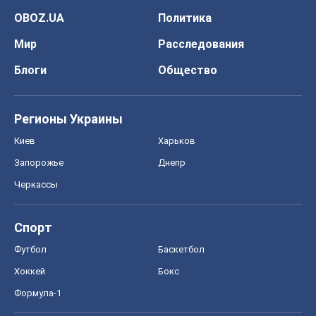
Киев
Харьков
Запорожье
Днепр
Черкассы
Спорт
Футбол
Баскетбол
Хоккей
Бокс
Формула-1
Моя школа
ГДЗ
Учебники
Онлайн уроки
ДПА
ЗНО
НМТ
СНГ решебники