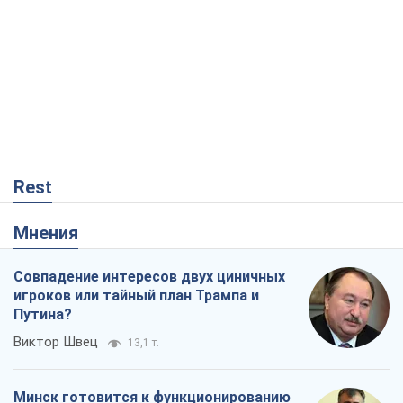
Rest
Мнения
Совпадение интересов двух циничных
игроков или тайный план Трампа и
Путина?
Виктор Швец
13,1 т.
Минск готовится к функционированию
в условиях масштабного военного
кризиса
Александр Левченко
17,8 т.
Ни оружия, ни людей: как Лукашенко
создает новую армию
Игар Тышкевич
15,0 т.