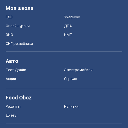
Авто
Тест Драйв
Электромобили
Акции
Сервис
Food Oboz
Рецепты
Напитки
Диеты
Экономика
Рынки и компании
Mакроэкономика
MedOboz
Новости медицины
MAMACLUB