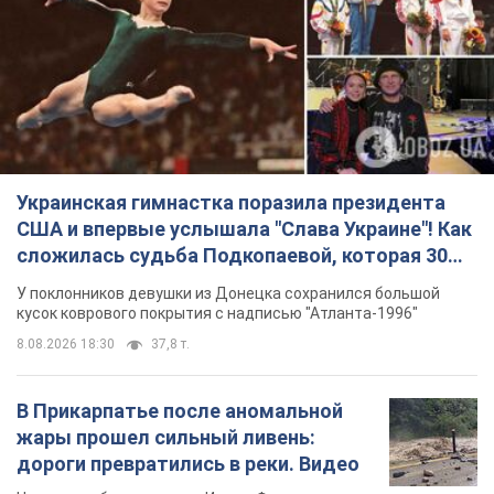
США и впервые услышала "Слава Украине"! Как
сложилась судьба Подкопаевой, которая 30
лет назад завоевала "золото" Олимпиады
У поклонников девушки из Донецка сохранился большой
кусок коврового покрытия с надписью "Атланта-1996"
8.08.2026 18:30
37,8 т.
В Прикарпатье после аномальной
жары прошел сильный ливень:
дороги превратились в реки. Видео
Непогода обрушилась на Ивано-Франковскую
область и курортный Буковель
8.08.2026 09:27
39,0 т.
Женщине начислили 729 тыс. грн
долга за газ из-за показаний
неисправного счетчика: судья
вынес неожиданное решение
Нужно ли платить долг из-за доначисления