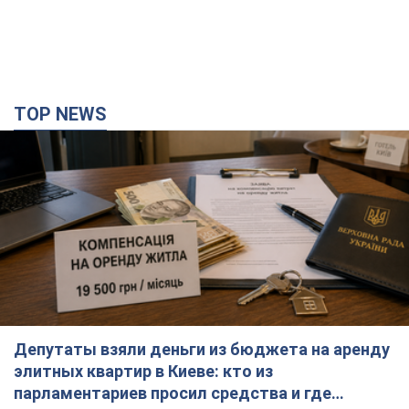
Депутаты взяли деньги из бюджета на аренду
элитных квартир в Киеве: кто из
парламентариев просил средства и где
поселился
Как работает особая социальная гарантия и кто ею
пользуется
годину тому
13,9 т.
Российская армия совершила массированную
атаку на Одессу: горела историческая часть
города, есть пострадавшие. Фото и видео