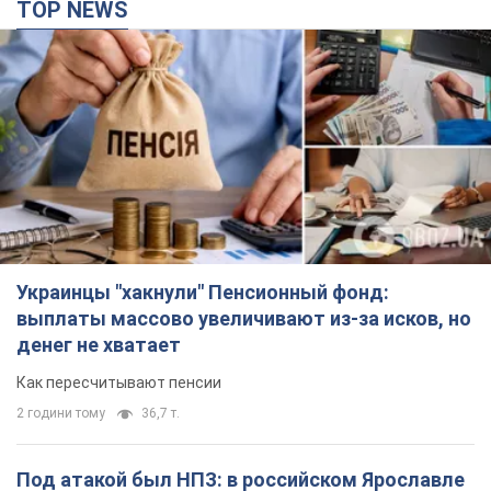
выплаты массово увеличивают из-за исков, но
денег не хватает
Как пересчитывают пенсии
2 години тому
36,7 т.
Под атакой был НПЗ: в российском Ярославле
прогремела серия взрывов. Фото и видео
В промзоне фиксирует несколько очагов пожара
2 години тому
2,5 т.
ВСУ отминусовали ещё 1330 оккупантов и
сбили более 1800 российских БПЛА – Генштаб
Численность путинской армии сокращается
2 години тому
16,0 т.