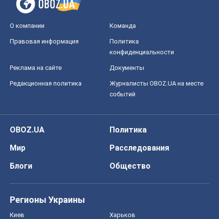
Мир
Расследования
Блоги
Общество
Регионы Украины
Киев
Харьков
Запорожье
Днепр
Черкассы
Спорт
Футбол
Баскетбол
Хоккей
Бокс
Формула-1
Моя школа