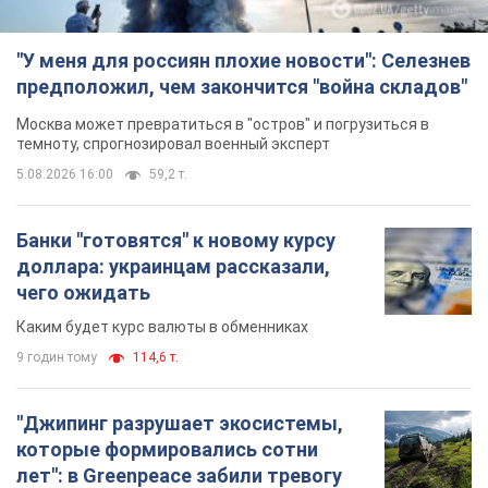
Каким будет курс валюты в обменниках
9 годин тому
114,6 т.
"Джипинг разрушает экосистемы,
которые формировались сотни
лет": в Greenpeace забили тревогу
В высокогорье расположены альпийские и
субальпийские луга – редкие природные
комплексы, которые формировались на протяжении сотен
лет
10 годин тому
1,1 т.