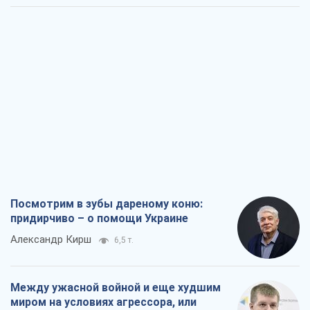
Посмотрим в зубы дареному коню:
придирчиво – о помощи Украине
Александр Кирш
6,5 т.
Между ужасной войной и еще худшим
миром на условиях агрессора, или
Безысходность – тоже оружие России
Алексей Копытько
5,9 т.
Лестница эскалации войны: к чему нам
нужно готовиться
Андрей Шевчишин
6,8 т.
"Когда хочется мести": почему
стратегия Украины должна оставаться
другой