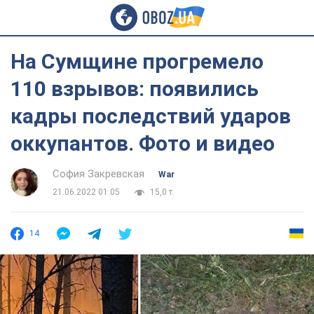
На Сумщине прогремело
110 взрывов: появились
кадры последствий ударов
оккупантов. Фото и видео
София Закревская
War
21.06.2022 01:05
15,0 т.
14