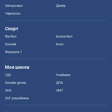
ГДЗ
Учебники
Онлайн уроки
ДПА
ЗНО
НМТ
СНГ решебники
Авто
Тест Драйв
Электромобили
Акции
Сервис
Food Oboz
Рецепты
Напитки
Диеты
Экономика