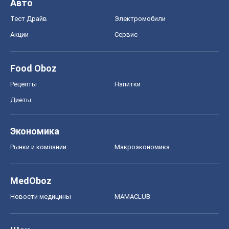
Рынки и компании
Mакроэкономика
MedOboz
Новости медицины
MAMACLUB
Шоу
Афиша
Сплетни
Красота
Мода
Женский Журнал