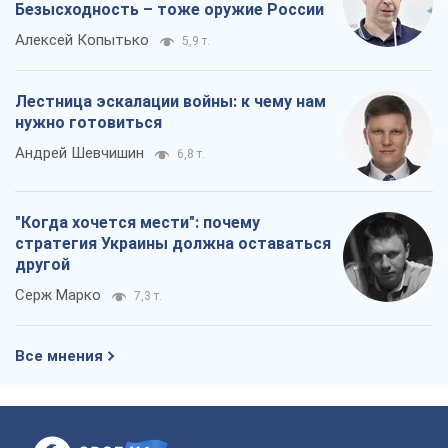
Серж Марко
7,3 т.
Все мнения
О компании
Команда
Правовая информация
Политика
конфиденциальности
Реклама на сайте
Документы
Редакционная политика
Журналисты OBOZ.UA на месте
событий
OBOZ.UA
Политика