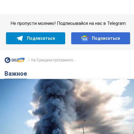
"У меня для россиян плохие новости": Селезнев
предположил, чем закончится "война складов"
Москва может превратиться в "остров" и погрузиться в
темноту, спрогнозировал военный эксперт
5.08.2026 16:00
59,2 т.
Банки "готовятся" к новому курсу
доллара: украинцам рассказали,
чего ожидать