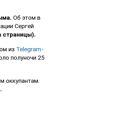
ыма.
Об этом в
ации Сергей
а страницы).
ном из
Telegram-
оло полуночи 25
м оккупантам.
.