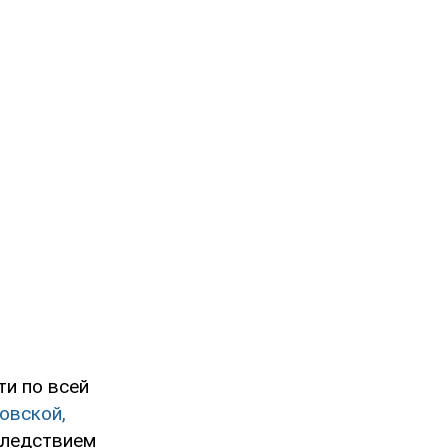
ти по всей
овской,
следствием