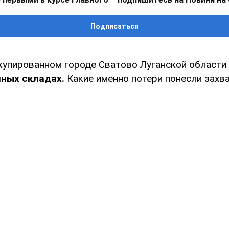
Подписаться
купированном городе Сватово Луганской области
нных складах.
Какие именно потери понесли захв