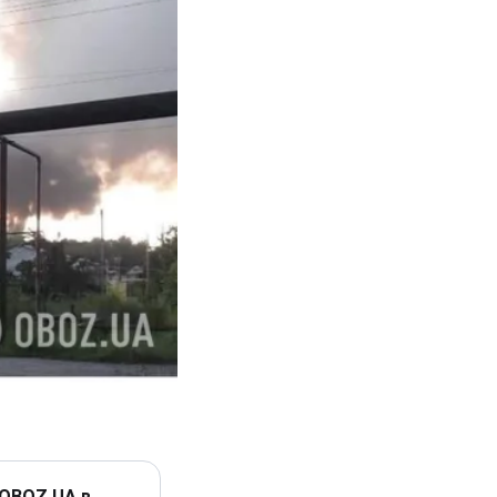
 OBOZ.UA в