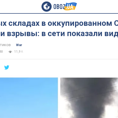
ых складах в оккупированном 
 взрывы: в сети показали вид
тиков
War
48
11,9 т.