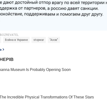
Война в Украине
stopwar
"Азов"
а