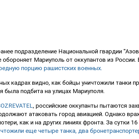
анее подразделение Национальной гвардии ''Азов'
е обороняет Мариуполь от оккупантов из России.
редную порцию рашистских военных.
ных кадрах видно, как бойцы уничтожили танки п
ня была подбита на улицах Мариуполя.
BOZREVATEL
, российские оккупанты пытаются зах
одолжают атаковать город авиацией. Однако вра
отери, как и на других линиях фронта. За сутки 1
ичтожили еще четыре танка, два бронетранспорте