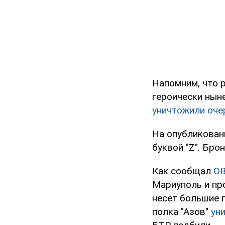
Напомним, что р
героически нын
уничтожили оче
На опубликован
буквой "Z". Бро
Как сообщал
O
Мариуполь и пр
несет большие п
полка "Азов"
ун