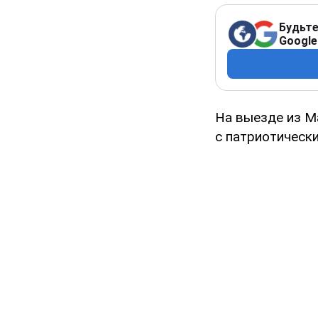
Будьте
Google
На выезде из М
с патриотически