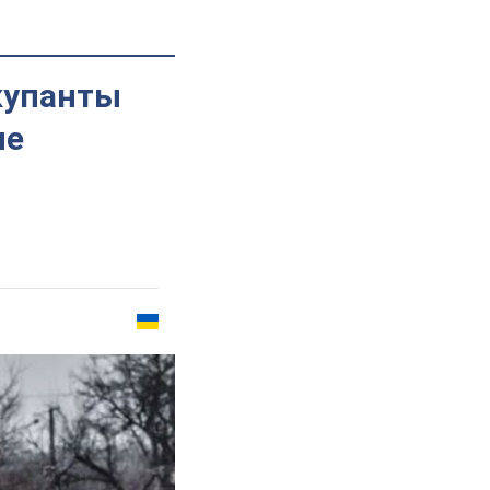
купанты
ие