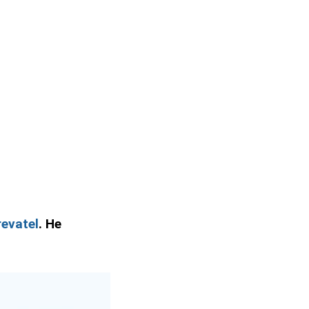
evatel
. Не