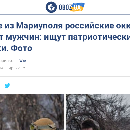
е из Мариуполя российские ок
т мужчин: ищут патриотическ
и. Фото
орилко
War
04
72,0 т.