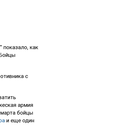
' показало, как
 Бойцы
ротивника с
ватить
жеская армия
6 марта бойцы
ра
и еще один