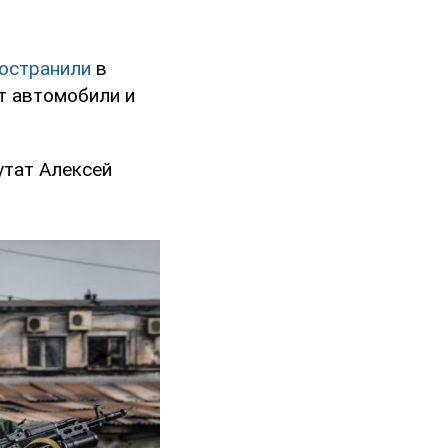
остранили
в
т автомобили и
утат Алексей