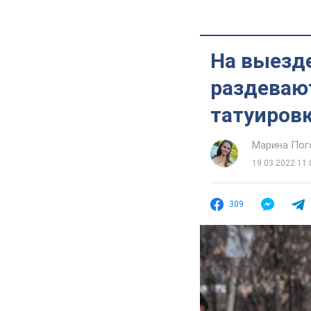
На выезд
раздеваю
татуировк
Марина Пог
19.03.2022 11:
309