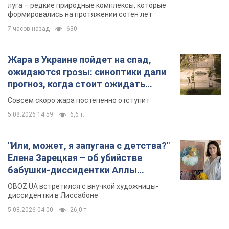
луга – редкие природные комплексы, которые
формировались на протяжении сотен лет
7 часов назад
630
Жара в Украине пойдет на спад,
ожидаются грозы: синоптики дали
прогноз, когда стоит ожидать
изменения погоды
Совсем скоро жара постепенно отступит
5.08.2026 14:59
6,6 т.
"Или, может, я запугана с детства?"
Елена Зарецкая – об убийстве
бабушки-диссидентки Аллы
Горской, критике сына Стуса и
OBOZ.UA встретился с внучкой художницы-
бегстве в Португалию с пятью
диссидентки в Лиссабоне
детьми
5.08.2026 04:00
26,0 т.