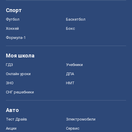
ГДЗ
Учебники
Онлайн уроки
ДПА
ЗНО
НМТ
СНГ решебники
Авто
Тест Драйв
Электромобили
Акции
Сервис
Food Oboz
Рецепты
Напитки
Диеты
Экономика