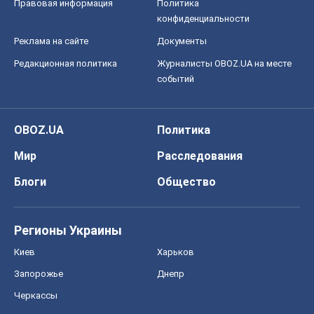
Мир
Расследования
Блоги
Общество
Регионы Украины
Киев
Харьков
Запорожье
Днепр
Черкассы
Спорт
Футбол
Баскетбол
Хоккей
Бокс
Формула-1
Моя школа