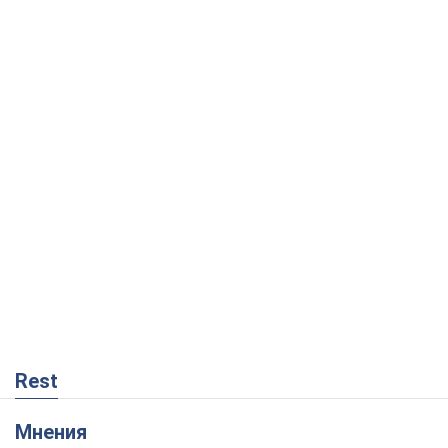
Rest
Мнения
Кремль переносит войну в тыл Европы:
под угрозой критическая логистика
Виктор Ягун
11,4 т.
На чьей стороне истории выступает
Дональд Трамп?