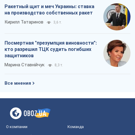
Марина Ставнійчук
8,3 т.
Все мнения
О компании
Команда
Правовая информация
Политика
конфиденциальности
Реклама на сайте
Документы
Редакционная политика
Журналисты OBOZ.UA на месте
событий
OBOZ.UA
Политика