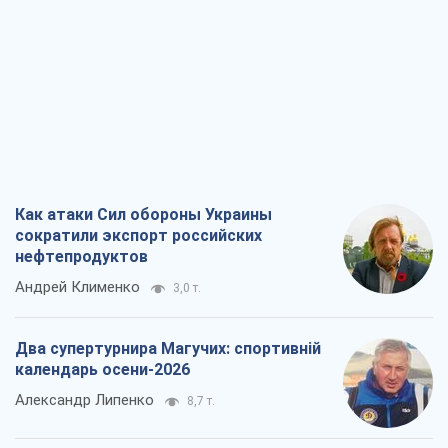
Как атаки Сил обороны Украины
сократили экспорт российских
нефтепродуктов
Андрей Клименко
3,0 т.
Два супертурнира Магучих: спортивній
календарь осени-2026
Александр Липенко
8,7 т.
Ракетный щит и меч Украины: ставка
на производство собственных ракет
Кирилл Татаринов
3,6 т.
Посмертная "презумпция виновности":
кто разрешил ТЦК судить погибших
защитников