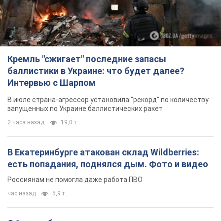
В июле страна-агрессор установила "рекорд" по количеству
запущенных по Украине баллистических ракет
2 часа назад
19,0 т.
В Екатеринбурге атакован склад Wildberries:
есть попадания, поднялся дым. Фото и видео
Россиянам не помогла даже работа ПВО
час назад
5,9 т.
С 1 сентября украинским учителям повысят
зарплаты: Корецкий раскрыл подробности
Одновременно с повышением зарплат педагогам
правительство объявило об увеличении студенческих
стипендий
8 часов назад
7,5 т.