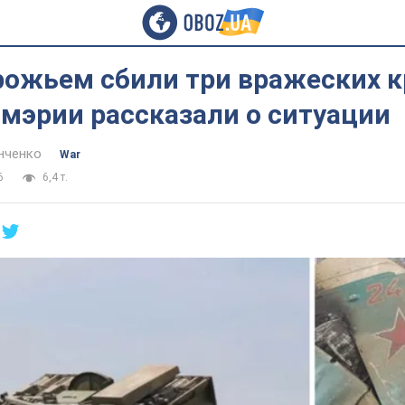
рожьем сбили три вражеских 
 мэрии рассказали о ситуации
нченко
War
6
6,4 т.