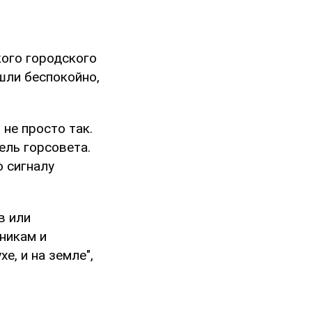
ого городского
ошли беспокойно,
 не просто так.
ель горсовета.
о сигналу
в или
никам и
, и на земле",