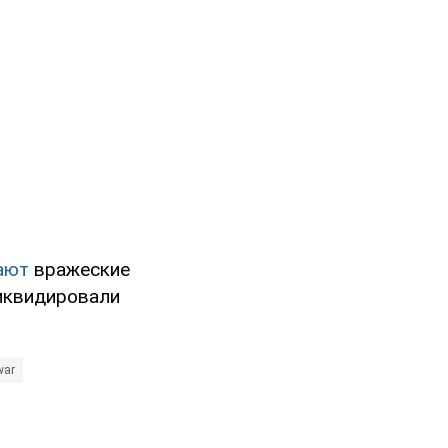
ают
вражеские
иквидировали
war