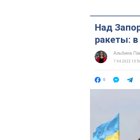
Над Запо
ракеты: в
Альбина Па
7.04.2022 10:5
0