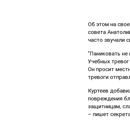
Об этом на сво
совета Анатолий
часто звучали 
"Паниковать не 
Учебных тревог 
Он просит мест
тревоги отправ
Куртеев добавил
повреждения бл
защитницам, сл
– пишет секрета