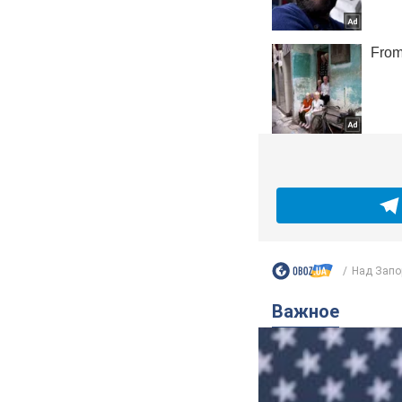
Над Запо
Важное