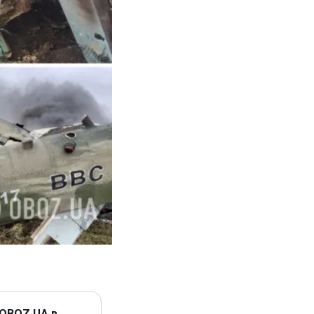
 OBOZ.UA в