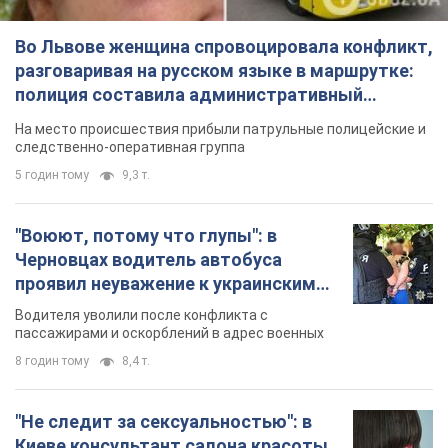
"Воюют, потому что глупы": в
Черновцах водитель автобуса
проявил неуважение к украинским
военным и поплатился за это.
Водителя уволили после конфликта с
Видео
пассажирами и оскорблений в адрес военных
8 годин тому
8,4 т.
"Не следит за сексуальностью": в
Киеве консультант салона красоты
оскорбил женщину после
химиотерапии, разгорелся скандал.
Сотрудник салона оценил внешность
Фото
женщины, заявив, что у нее "мужская стрижка"
2 години тому
11,1 т.