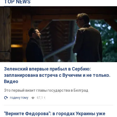
Зеленский впервые прибыл в Сербию:
запланирована встреча с Вучичем и не только.
Видео
Это первый визит главы государства в Белград
годину тому
67,1 т.
"Верните Федорова": в городах Украины уже
23-й день подряд проходят массовые митинги
с плакатами. Фото и видео
Участники акций продолжают серию ежедневных протестов
2 години тому
2,0 т.
Сенат США одобрил законопроект Грэма о
санкциях против России: что дальше