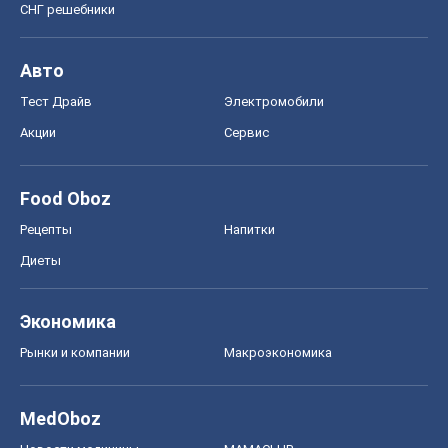
Рецепты
Напитки
Диеты
Экономика
Рынки и компании
Mакроэкономика
MedOboz
Новости медицины
MAMACLUB
Шоу
Афиша
Сплетни
Красота
Мода
Женский Журнал