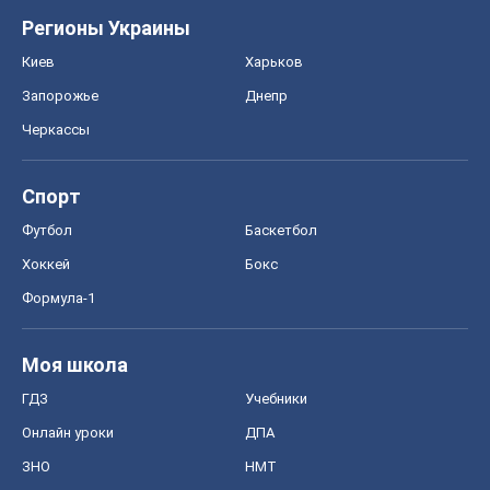
Футбол
Баскетбол
Хоккей
Бокс
Формула-1
Моя школа
ГДЗ
Учебники
Онлайн уроки
ДПА
ЗНО
НМТ
СНГ решебники
Авто
Тест Драйв
Электромобили
Акции
Сервис
Food Oboz