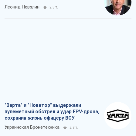
"Варта" и "Новатор" выдержали
пулеметный обстрел и удар FPV-дрона,
сохранив жизнь офицеру ВСУ
Украинская Бронетехника
2,8 т.
КНДР как катализатор войны, или О
новом этапе российско-
северокорейского союза
Алексей Кущ
3,0 т.
Выход в элиту ЧМ и триумф "Сокола":
что происходит в украинском хоккее