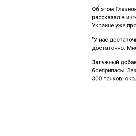
Об этом Главн
рассказал в ин
Украине уже про
"У нас достаточн
достаточно. Мне
Залужный добав
боеприпасы. Защ
300 танков, ок