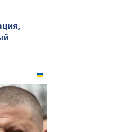
ация,
ый