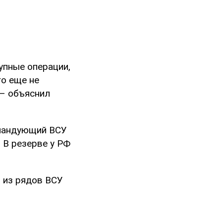
рупные операции,
го еще не
 – объяснил
омандующий ВСУ
. В резерве у РФ
 из рядов ВСУ