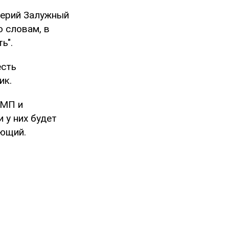
ерий Залужный
о словам, в
ь".
есть
ик.
БМП и
 у них будет
ующий.