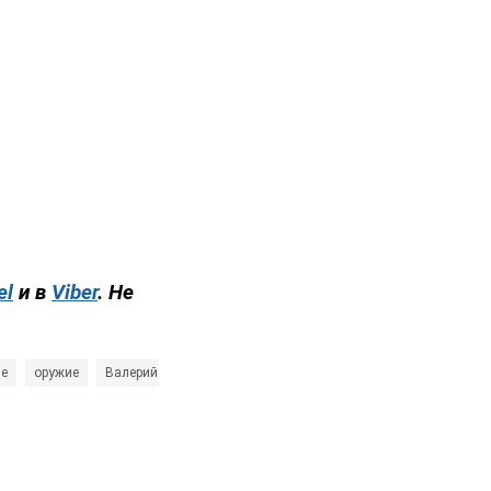
el
и в
Viber
. Не
не
оружие
Валерий Залужный