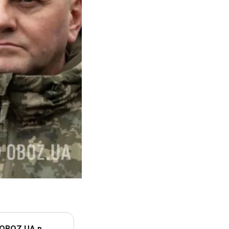
 OBOZ.UA в