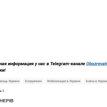
ная информация у нас в Telegram-канале
Obozrevat
ки!
омощь Украине
Вооружение
Мобилизация в Украине
Война в Украи
а