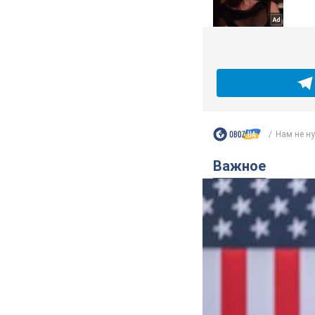
Нам не ну
Важное