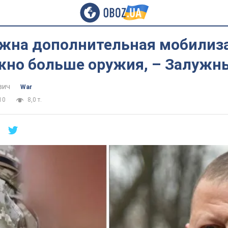
ужна дополнительная мобилиз
жно больше оружия, – Залужн
вич
War
10
8,0 т.