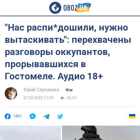
"Нас распи*дошили, нужно
вытаскивать": перехвачены
разговоры оккупантов,
прорывавшихся в
Гостомеле. Аудио 18+
Юрий Сергиенко
War
27.02.2022 11:09
20,0 т.
1801