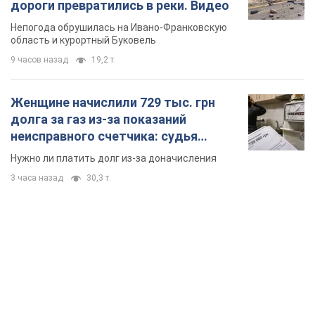
дороги превратились в реки. Видео
Непогода обрушилась на Ивано-Франковскую
область и курортный Буковель
9 часов назад
19,2 т.
Женщине начислили 729 тыс. грн
долга за газ из-за показаний
неисправного счетчика: судья
вынес неожиданное решение
Нужно ли платить долг из-за доначисления
3 часа назад
30,3 т.